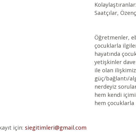
Kolaylaştıranlar
Saatçılar, Özen
Öğretmenler, eb
çocuklarla ilgile
hayatında çocuk
yetişkinler dave
ile olan ilişkimi
güç/bağlantı/alg
nerdeyiz sorular
hem kendi içimi
hem çocuklarla o
kayıt
 için: 
siegitimleri@gmail.com