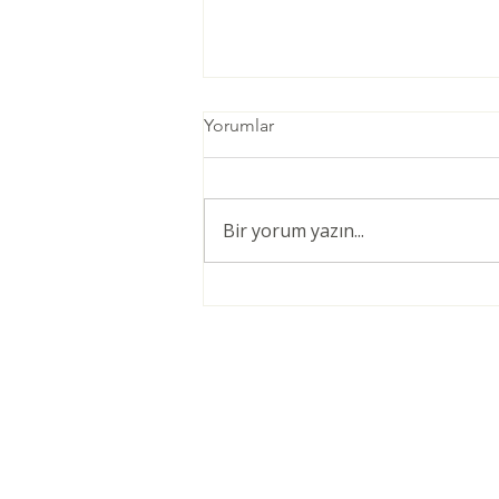
Yorumlar
Bir yorum yazın...
Öğretmenler için Şiddetsiz
İletişim Giriş Eğitimi
© 2