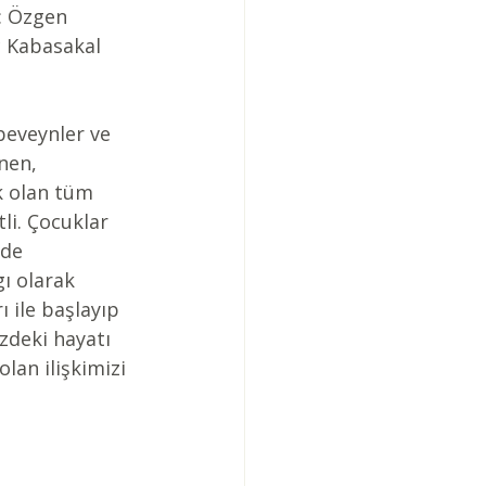
: Özgen 
ç Kabasakal 
eveynler ve 
nen, 
 olan tüm 
tli. Çocuklar 
zde 
ı olarak 
ı ile başlayıp 
zdeki hayatı 
lan ilişkimizi 