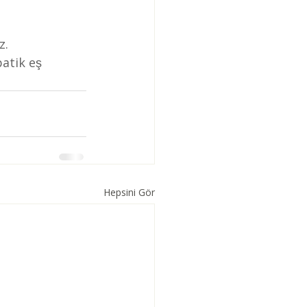
z.
atik eş 
Hepsini Gör