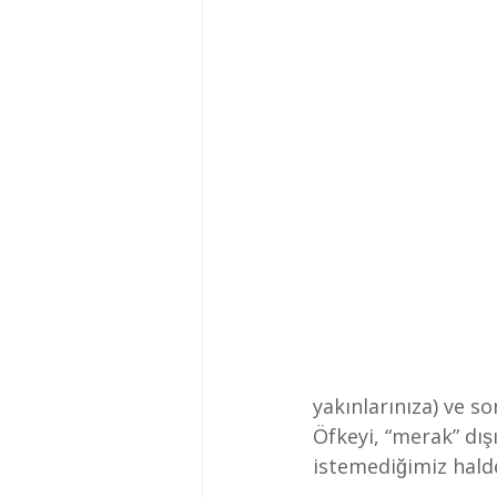
yakınlarınıza) ve s
Öfkeyi, “merak” dış
istemediğimiz halde