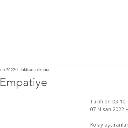
Ana Sayfa
Şiddetsiz İletişim
Hakkımızda
Derneğimiz
Şub 2022
1 dakikada okunur
Empatiye
Tarihler: 03-10
07 Nisan 2022 –
Kolaylaştıranlar