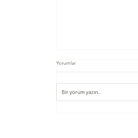
Yorumlar
Bir yorum yazın...
Öğretmenler için Şiddetsiz
İletişim Giriş Eğitimi