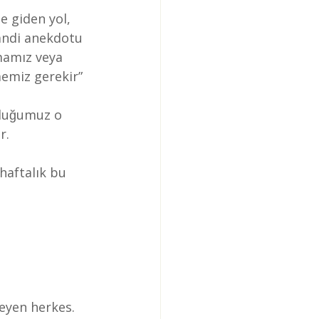
̆e giden yol, 
Gandi anekdotu 
mamız veya 
tmemiz gerekir” 
lduğumuz o 
r.
haftalık bu 
steyen herkes.