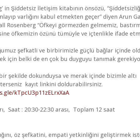
n Şiddetsiz İletişim kitabının önsözü, “Şiddetsizlig
 anlayıp varlığını kabul etmekten geçer” diyen Arun 
hall Rosenberg “Öfkeyi görmezden gelmemiz, bastır
ine öfkemizin özünü tümüyle ve içtenlikle ifade e
ğumuz şefkatli ve birbirimizle güçlü bağlar içinde o
ek için belki de en çok bu duyguyu tanımak gerekiyo
ir şekilde dokunduysa ve merak içinde bizimle altı  
terseniz  kayıt linkini doldurabilirsiniz.
ms.gle/kTpcU3p11zELrxXaA
  Saat : 20:30-22:30 arası,  Toplam 12 saat
̆ını, öz şefkatini, empati yetkinliğini geliştirmek i