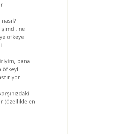
er
z nasıl?
 şimdi, ne 
ye öfkeye 
i 
iriyim, bana 
 öfkeyi 
stırıyor 
karşınızdaki 
r (özellikle en 
 