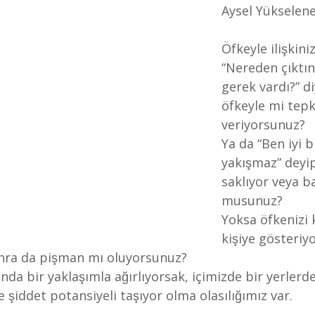
Aysel Yükselen
Öfkeyle ilişkini
“Nereden çıktın
gerek vardı?” di
öfkeyle mi tepk
veriyorsunuz?
Ya da “Ben iyi b
yakışmaz” deyip
saklıyor veya ba
musunuz?
Yoksa öfkenizi 
kişiye gösteriyo
onra da pişman mı oluyorsunuz?
ında bir yaklaşımla ağırlıyorsak, içimizde bir yerlerde
 şiddet potansiyeli taşıyor olma olasılığımız var.