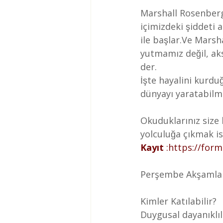
Marshall Rosenberg’ i
içimizdeki şiddeti
ile başlar.Ve Mars
yutmamız değil, aks
der.
İşte hayalini kurdu
dünyayı yaratabilm
Okuduklarınız size b
yolculuğa çıkmak is
Kayıt
 :
https://for
Perşembe Akşamları,
Kimler Katılabilir?
Duygusal dayanıklılıg