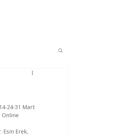
Eğitimler
Kaynaklar
İletişim
-14-24-31 Mart 
 Online 
: Esin Erek, 