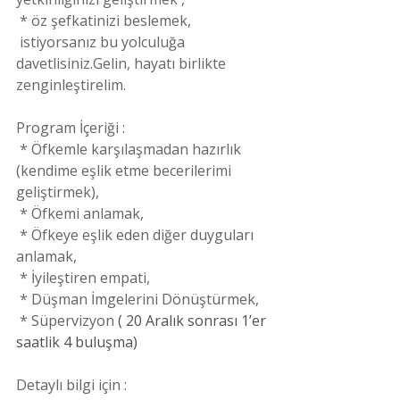
 * öz şefkatinizi beslemek,
 istiyorsanız bu yolculuğa 
davetlisiniz.Gelin, hayatı birlikte 
zenginleştirelim.
Program İçeriği :
 * Öfkemle karşılaşmadan hazırlık 
(kendime eşlik etme becerilerimi 
geliştirmek),
 * Öfkemi anlamak,
 * Öfkeye eşlik eden diğer duyguları 
anlamak,
 * İyileştiren empati,
 * Düşman İmgelerini Dönüştürmek,
 * Süpervizyon 
( 20 Aralık sonrası 1’er 
saatlik 4 buluşma)
Detaylı bilgi için :