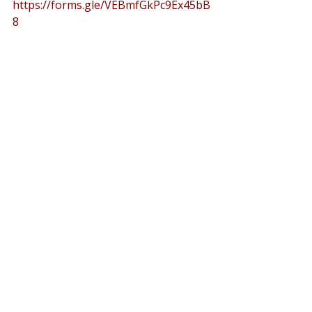
https://forms.gle/VEBmfGkPc9Ex45bB
8
Son Yazılar
Hepsini Gör