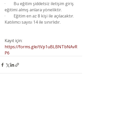
·        Bu eğitim şiddetsiz iletişim giriş 
eğitimi almış anlara yöneliktir.
·        Eğitim en az 8 kişi ile açılacaktır. 
Katılımcı sayısı 14 ile sınırlıdır.
Kayıt için: 
https://forms.gle/tVp1uBLBNTbNAvR
P6
Son Yazılar
Hepsini Gör