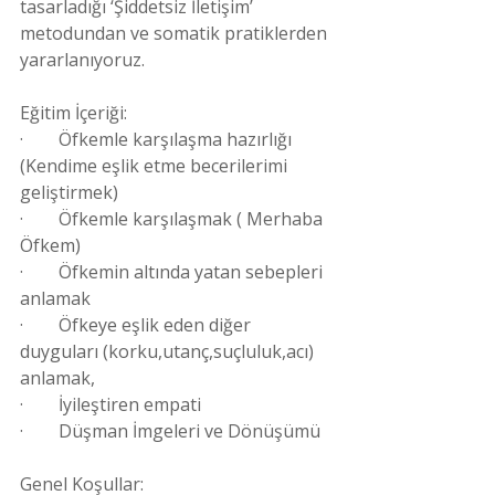
tasarladığı ‘Şiddetsiz İletişim’ 
metodundan ve somatik pratiklerden 
yararlanıyoruz.
Eğitim İçeriği:
·        Öfkemle karşılaşma hazırlığı 
(Kendime eşlik etme becerilerimi 
geliştirmek)
·        Öfkemle karşılaşmak ( Merhaba 
Öfkem)
·        Öfkemin altında yatan sebepleri 
anlamak
·        Öfkeye eşlik eden diğer 
duyguları (korku,utanç,suçluluk,acı) 
anlamak,
·        İyileştiren empati
·        Düşman İmgeleri ve Dönüşümü
Genel Koşullar: