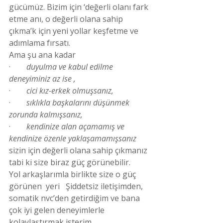
gücümüz. Bizim için ‘değerli olanı fark 
etme anı, o değerli olana sahip 
çıkma’k için yeni yollar keşfetme ve 
adımlama fırsatı.
Ama şu ana kadar
·        
duyulma ve kabul edilme 
deneyiminiz az ise ,
·        
cici kız-erkek olmuşsanız,
·        
sıklıkla başkalarını düşünmek 
zorunda kalmışsanız,
·        
kendinize alan açamamış ve 
kendinize özenle yaklaşamamışsanız
sizin için değerli olana sahip çıkmanız 
tabi ki size biraz güç görünebilir.
Yol arkaşlarımla birlikte size o güç 
görünen  yeri   Şiddetsiz iletişimden, 
somatik nvc’den getirdiğim ve bana 
çok iyi gelen deneyimlerle  
kolaylaştırmak isterim.