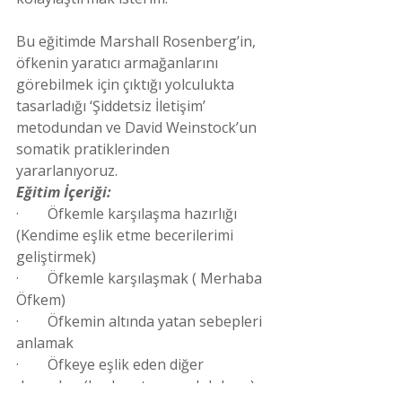
Bu eğitimde Marshall Rosenberg’in, 
öfkenin yaratıcı armağanlarını 
görebilmek için çıktığı yolculukta 
tasarladığı ‘Şiddetsiz İletişim’ 
metodundan ve David Weinstock’un 
somatik pratiklerinden 
yararlanıyoruz.
Eğitim İçeriği:
·        Öfkemle karşılaşma hazırlığı 
(Kendime eşlik etme becerilerimi 
geliştirmek)
·        Öfkemle karşılaşmak ( Merhaba 
Öfkem)
·        Öfkemin altında yatan sebepleri 
anlamak
·        Öfkeye eşlik eden diğer 
duyguları (korku,utanç,suçluluk,acı) 