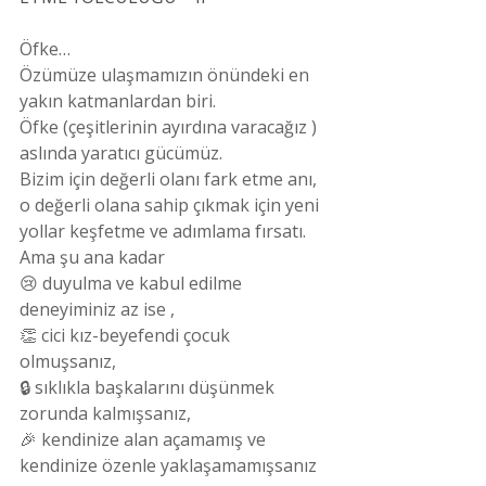
Öfke…
Özümüze ulaşmamızın önündeki en 
yakın katmanlardan biri.
Öfke (çeşitlerinin ayırdına varacağız ) 
aslında yaratıcı gücümüz.
Bizim için değerli olanı fark etme anı, 
o değerli olana sahip çıkmak için yeni 
yollar keşfetme ve adımlama fırsatı.
Ama şu ana kadar
😢 duyulma ve kabul edilme 
deneyiminiz az ise ,
👏 cici kız-beyefendi çocuk 
olmuşsanız,
🔒 sıklıkla başkalarını düşünmek 
zorunda kalmışsanız,
🎉 kendinize alan açamamış ve 
kendinize özenle yaklaşamamışsanız