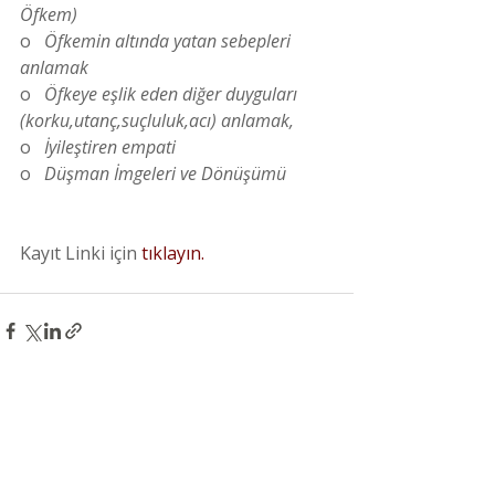
Öfkem)
o   
Öfkemin altında yatan sebepleri 
anlamak
o   
Öfkeye eşlik eden diğer duyguları 
(korku,utanç,suçluluk,acı) anlamak,
o   
İyileştiren empati
o   
Düşman İmgeleri ve Dönüşümü
Kayıt Linki için
 tıklayın.
Son Yazılar
Hepsini Gör