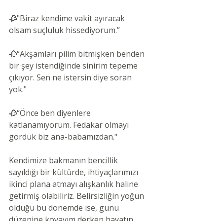
🥀"Biraz kendime vakit ayıracak 
olsam suçluluk hissediyorum.”
🥀“Akşamları pilim bitmişken benden 
bir şey istendiğinde sinirim tepeme 
çıkıyor. Sen ne istersin diye soran 
yok."
🥀“Önce ben diyenlere 
katlanamıyorum. Fedakar olmayı 
gördük biz ana-babamızdan."
Kendimize bakmanın bencillik 
sayıldığı bir kültürde, ihtiyaçlarımızı 
ikinci plana atmayı alışkanlık haline 
getirmiş olabiliriz. Belirsizliğin yoğun 
olduğu bu dönemde ise, günü 
düzenine koyayım derken hayatın 