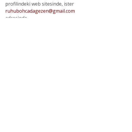
profilindeki web sitesinde, ister 
ruhubohcadagezen@gmail.com
adresinde.
Son Yazılar
Hepsini Gör