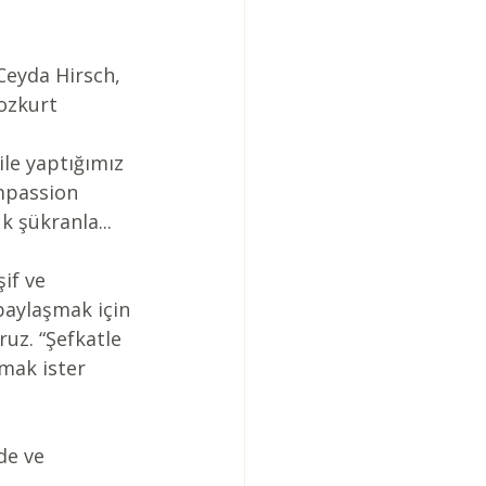
 Ceyda Hirsch, 
ozkurt
le yaptığımız 
ompassion 
 şükranla...
if ve 
paylaşmak için 
ruz. “Şefkatle 
mak ister 
de ve 