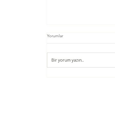
Yorumlar
Bir yorum yazın...
Öğretmenler için Şiddetsiz
İletişim Giriş Eğitimi