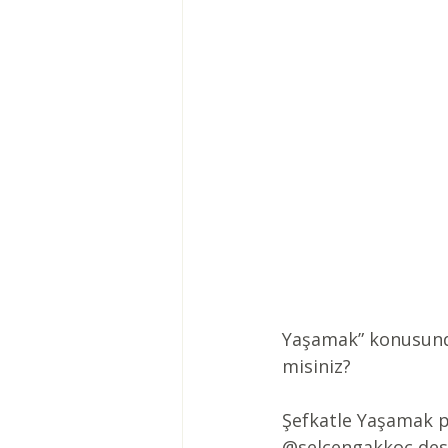
Yaşamak” konusunda
misiniz?
Şefkatle Yaşamak 
@selcengakkoc
 des