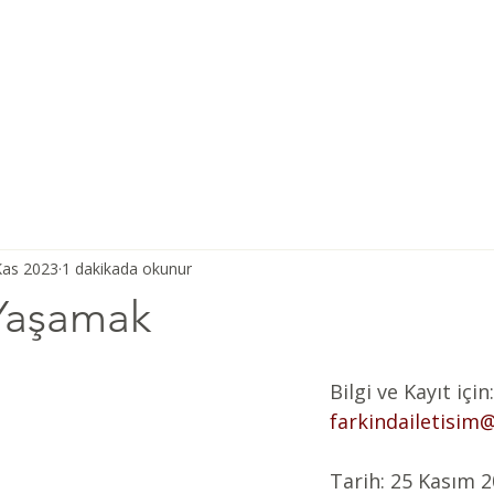
Ana Sayfa
Şiddetsiz İletişim
Hakkımızda
Derneğimiz
Kas 2023
1 dakikada okunur
 Yaşamak
Bilgi ve Kayıt için:
farkindailetisim
Tarih: 25 Kasım 2