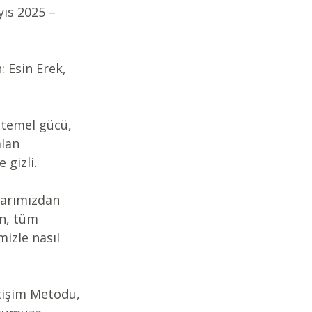
yıs 2025 – 
: Esin Erek, 
temel gücü, 
alan 
 gizli.
larımızdan 
n, tüm 
izle nasıl 
etişim Metodu, 