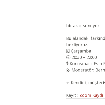
bir araç sunuyor.
Bu alandaki farkınd
bekliyoruz.
🗓 Çarşamba
🕣 20:30 – 22:00
🎙 Konuşmacı: Esin 
🎤 Moderatör: Bern
✨ Kendini, müşteris
Kayıt : 
Zoom Kaydı 