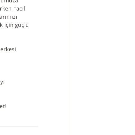
şumuza 
rken, “acil 
arımızı 
 için güçlü 
erkesi 
yı
et!