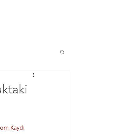
Eğitimler
Kaynaklar
İletişim
ktaki
om Kaydı 