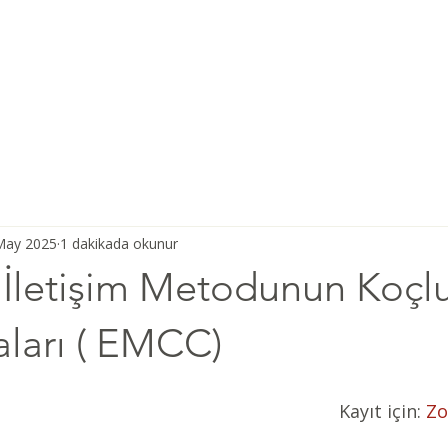
Ana Sayfa
Şiddetsiz İletişim
Hakkımızda
Derneğimiz
May 2025
1 dakikada okunur
 İletişim Metodunun Koçlu
ları ( EMCC)
Kayıt için: 
Zo