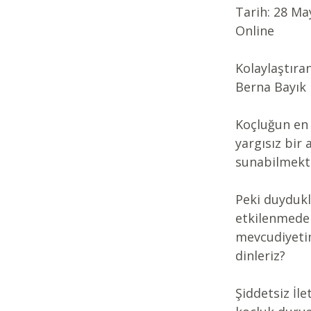
Tarih: 28 Ma
Online
Kolaylaştıran
Berna Bayık
Koçluğun en 
yargısız bir 
sunabilmekte
Peki duyduk
etkilenmede
mevcudiyetim
dinleriz?
Şiddetsiz İl