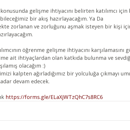
konusunda gelişme ihtiyacını belirten katılımcı için
abileceğimiz bir akış hazırlayacağım. Ya Da
kte zorlanan ve zorluğunu aşmak isteyen bir kişi içi
azırlayacağım.
ılımcının öğrenme gelişme ihtiyacını karşılamasını 
ime ait ihtiyaçlardan olan katkıda bulunma ve sevdi
şılamış olacağım :)
birimizi kalpten ağırladığımız bir yolculuğa çıkmayı u
 kadar devam edecek.
nk
https://forms.gle/ELaXjWTzQhC7s8RC6