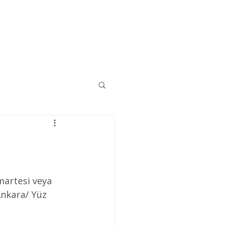
Eğitimler
Kaynaklar
İletişim
martesi veya 
nkara/ Yüz 