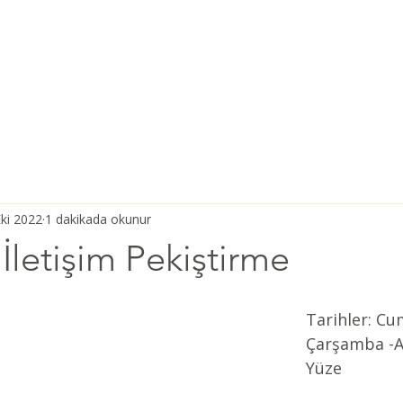
Ana Sayfa
Şiddetsiz İletişim
Hakkımızda
Derneğimiz
ki 2022
1 dakikada okunur
 İletişim Pekiştirme
Tarihler: Cu
Çarşamba -
A
Yüze 