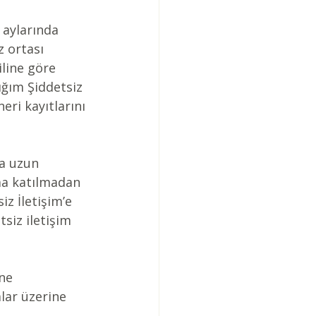
aylarında 
 ortası 
line göre 
ığım Şiddetsiz 
neri kayıtlarını 
a uzun 
ma katılmadan 
iz İletişim’e 
siz iletişim 
ne 
lar üzerine 