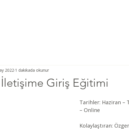
Ana Sayfa
Şiddetsiz İletişim
Hakkımızda
Derneğimiz
ay 2022
1 dakikada okunur
İletişime Giriş Eğitimi
Tarihler: Haziran 
– Online 
Kolaylaştıran: Özgen