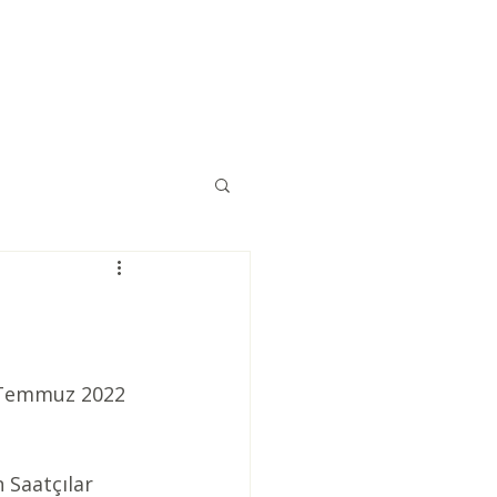
Eğitimler
Kaynaklar
İletişim
– Temmuz 2022 
 Saatçılar 