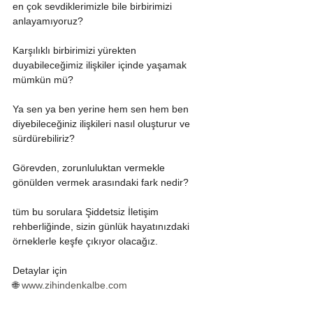
en çok sevdiklerimizle bile birbirimizi 
anlayamıyoruz?
Karşılıklı birbirimizi yürekten 
duyabileceğimiz ilişkiler içinde yaşamak 
mümkün mü?
Ya sen ya ben yerine hem sen hem ben 
diyebileceğiniz ilişkileri nasıl oluşturur ve 
sürdürebiliriz?
Görevden, zorunluluktan vermekle 
gönülden vermek arasındaki fark nedir?
tüm bu sorulara Şiddetsiz İletişim 
rehberliğinde, sizin günlük hayatınızdaki 
örneklerle keşfe çıkıyor olacağız.
Detaylar için
🌐
www.zihindenkalbe.com
💌 
sevgimozer@gmail.com