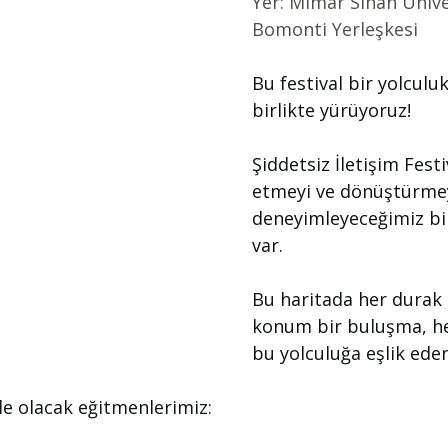
Yer: Mimar Sinan Ünive
Bomonti Yerleşkesi
Bu festival bir yolculu
birlikte yürüyoruz!
Şiddetsiz İletişim Festi
etmeyi ve dönüştürmeyi
deneyimleyeceğimiz bir
var.
Bu haritada her durak b
konum bir buluşma, he
bu yolculuğa eşlik eden
le olacak eğitmenlerimiz: