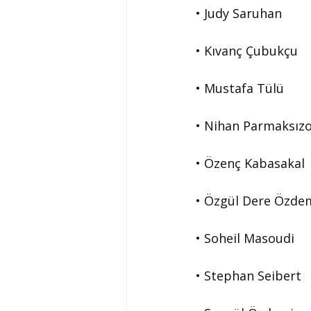
• Judy Saruhan
• Kıvanç Çubukçu
• Mustafa Tülü
• Nihan Parmaksız
• Özenç Kabasakal
• Özgül Dere Özde
• Soheil Masoudi
• Stephan Seibert