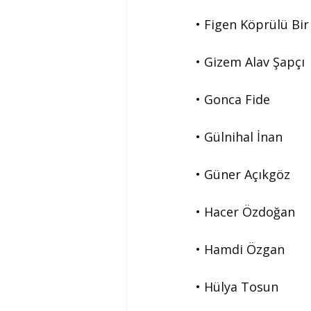
• Figen Köprülü Bir
• Gizem Alav Şapçı
• Gonca Fide
• Gülnihal İnan
• Güner Açıkgöz
• Hacer Özdoğan
• Hamdi Özgan
• Hülya Tosun