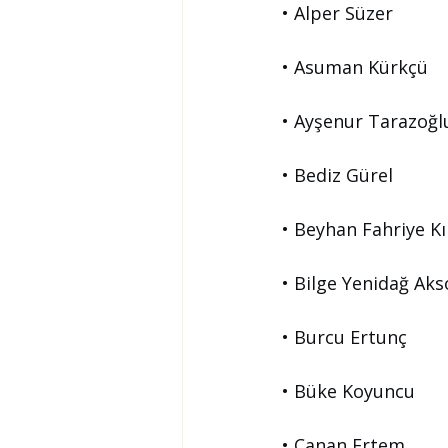
• Alper Süzer
• Asuman Kürkçü
• Ayşenur Tarazoğl
• Bediz Gürel
• Beyhan Fahriye Kı
• Bilge Yenidağ Aks
• Burcu Ertunç
• Büke Koyuncu
• Canan Ertem