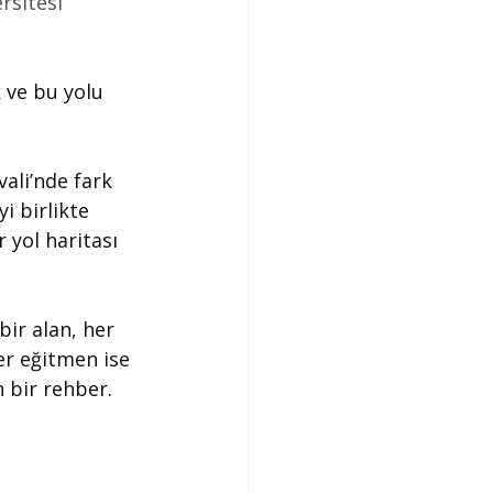
rsitesi 
k ve bu yolu 
vali’nde fark 
 birlikte 
 yol haritası 
ir alan, her 
r eğitmen ise 
 bir rehber.