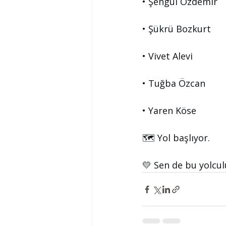
• Şengül Özdemir
• Şükrü Bozkurt
• Vivet Alevi
• Tuğba Özcan
• Yaren Köse
🗺️ Yol başlıyor.
💛 Sen de bu yolcul