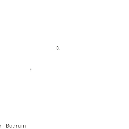
Eğitimler
Kaynaklar
İletişim
25 - Bodrum