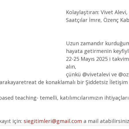
Kolaylaştıran: Vivet Alevi
Saatçılar İmre, Özenç Ka
Uzun zamandır kurduğumu
hayata getirmenin keyfiyl
22-25 Mayıs 2025 i takvim
alın, 
çünk
ü 
@vivetalevi
 ve 
@oz
rakayaretreat
 de 
konaklamalı bir Şiddetsiz İletişim 
 based teaching- temelli, katılımcılarımızın ihtiyaçlar
ayıt için: 
siegitimleri@gmail.com
a mail atabilirsiniz