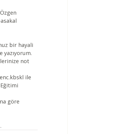
, Özgen 
basakal
z bir hayali 
e yazıyorum. 
lerinize not 
enc.kbskl
 ile 
Eğitimi 
ına göre 
.