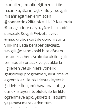
modülleri, misafir eğitmenleri ile 
hazır, kayıtlarını açtık. Bu yıl sevgili 
misafir eğitmenlerimizden 
@connecting2life
bize 11-12 
Kasım’da 
@stoa_sirince
 da yüzyüze bir modül 
sunacak. Sevgili 
@vivetalevi
 ve 
@msukrubozkurt
 ile dönem sonu 
yıllık inzivada beraber olacağız, 
sevgili 
@ozenc.kbskl
 bize dönem 
ortamızda hem Arabulucuk ile ilgili 
bir modül sunacak ve çocuklarla 
ilgilenen yetişkinlere yönelik 
geliştirdiği programları, alıştırma ve 
egzersizleri ile bizi destekleyecek. 
Şiddetsiz İletişim’i hayatına entegre 
etmek isteyen, topluluk ile birlikte 
öğrenmeye açık, Şiddetsiz İletişim’i 
yaşamayı merak eden tüm 