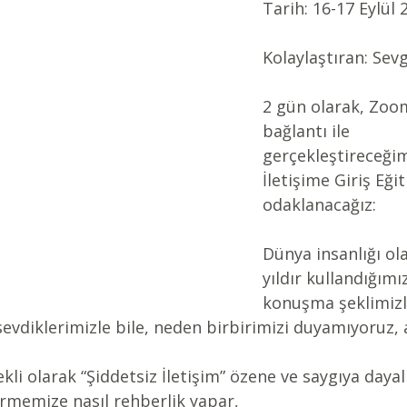
Tarih: 16-17 Eylül 
Kolaylaştıran: Sev
2 gün olarak, Zoo
bağlantı ile 
gerçekleştireceğim
İletişime Giriş Eğit
odaklanacağız:
Dünya insanlığı ola
yıldır kullandığım
konuşma şeklimizle,
 sevdiklerimizle bile, neden birbirimizi duyamıyoruz,
ekli olarak “Şiddetsiz İletişim” özene ve saygıya dayalı 
irmemize nasıl rehberlik yapar,