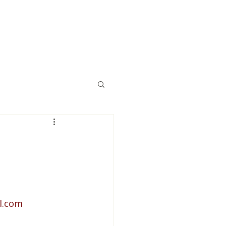
Eğitimler
Kaynaklar
İletişim
l.com