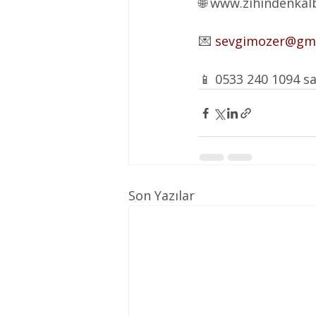
🌐 www.zihindenka
💌 
sevgimozer@gma
📱 0533 240 1094 
Son Yazılar