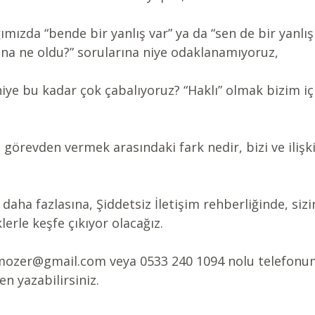
mızda “bende bir yanlış var” ya da “sen de bir yanlış 
ana ne oldu?” sorularına niye odaklanamıyoruz,
 niye bu kadar çok çabalıyoruz? “Haklı” olmak bizim iç
örevden vermek arasındaki fark nedir, bizi ve ilişkil
daha fazlasına, Şiddetsiz İletişim rehberliğinde, sizi
erle keşfe çıkıyor olacağız.
gimozer@gmail.com veya 0533 240 1094 nolu telefon
n yazabilirsiniz.