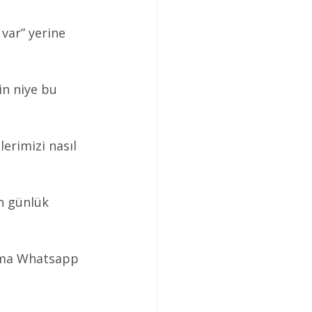
var” yerine 
in niye bu 
erimizi nasıl 
n günlük 
uma Whatsapp 