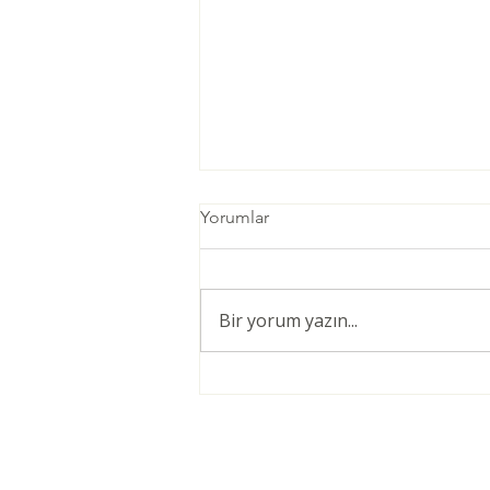
Yorumlar
Bir yorum yazın...
Öğretmenler için Şiddetsiz
İletişim Giriş Eğitimi