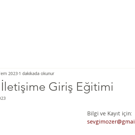
Ana Sayfa
Şiddetsiz İletişim
Hakkımızda
Derneğimiz
Tem 2023
1 dakikada okunur
İletişime Giriş Eğitimi
023
Bilgi ve Kayıt için: 
sevgimozer@gmai