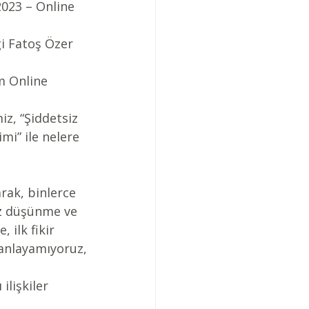
2023 – Online 
gi Fatoş Özer 
m Online 
iz, “Şiddetsiz 
imi” ile nelere 
rak, binlerce 
ız düşünme ve 
 ilk fikir 
 anlayamıyoruz,
ilişkiler 