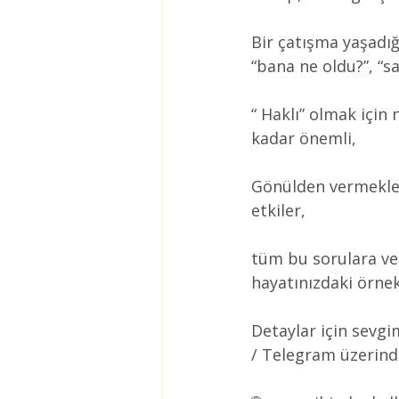
Bir çatışma yaşadığı
“bana ne oldu?”, “s
“ Haklı” olmak için
kadar önemli,
Gönülden vermekle g
etkiler,
tüm bu sorulara ve 
hayatınızdaki örnekl
Detaylar için sev
/ Telegram üzerinde