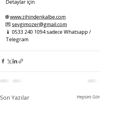
Detaylar için
🌐 
www.zihindenkalbe.com
💌 
sevgimozer@gmail.com
📱 0533 240 1094 sadece Whatsapp / 
Telegram
Son Yazılar
Hepsini Gör