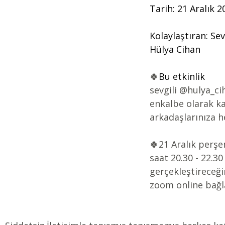
Tarih: 21 Aralık 2
Kolaylaştıran: Sev
Hülya Cihan
🍀
Bu etkinlik 
sevgili 
@hulya_ci
enkalbe
 olarak ka
arkadaşlarınıza h
🍀
21 Aralık perş
saat 20.30 - 22.30
gerçekleştireceğim
zoom online bağla