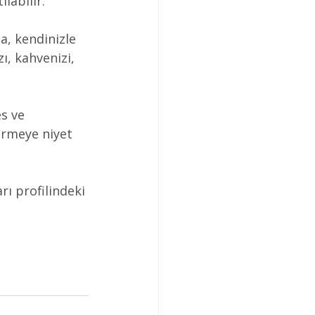
labilir.
a, kendinizle 
ı, kahvenizi, 
es ve 
rmeye niyet 
rı profilindeki 