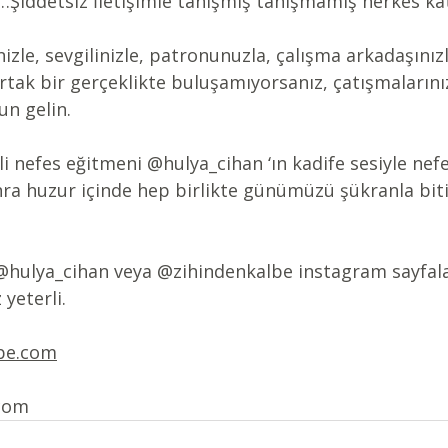
r…Şiddetsiz İletişimle tanışmış tanışmamış herkes katı
izle, sevgilinizle, patronunuzla, çalışma arkadaşınızl
ortak bir gerçeklikte buluşamıyorsanız, çatışmalarınız
un gelin.
i nefes eğitmeni 
@hulya_cihan
 ‘ın kadife sesiyle nef
a huzur içinde hep birlikte günümüzü şükranla biti
@hulya_cihan
 veya 
@zihindenkalbe
 instagram sayfala
yeterli.
be.com
com