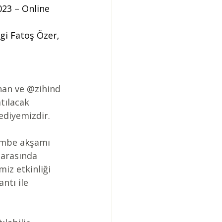
023 – Online
gi Fatoş Özer, 
han
 ve 
@zihind
tılacak 
ediyemizdir.
embe akşamı 
 arasında 
iz etkinliği 
ntı ile 