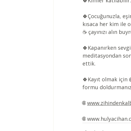
🍀
Kimler katılabili
🍀
Çocuğunuzla, eşin
kısaca her kim ile 
☕️ çayınızı alın buyr
🍀
Kapanırken sevgil
meditasyondan sonr
ettik.
🍀
Kayıt olmak için 
formu doldurmanız 
🌐
www.zihindenkal
🌐
www.hulyacihan.