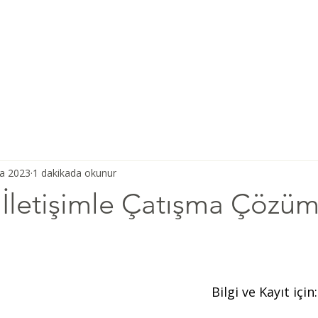
Ana Sayfa
Şiddetsiz İletişim
Hakkımızda
Derneğimiz
ra 2023
1 dakikada okunur
 İletişimle Çatışma Çözüm
Bilgi ve Kayıt için: