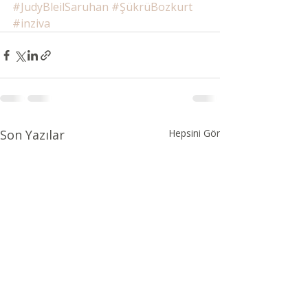
#JudyBleilSaruhan
#ŞükrüBozkurt
#inziva
Son Yazılar
Hepsini Gör