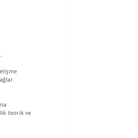
.
gelişme 
ağlar.
ına 
ik teorik ve 