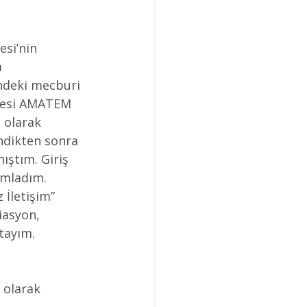
si’nin 
 
’ndeki mecburi 
nesi AMATEM 
 olarak 
endikten sonra 
ıştım. Giriş 
amladım. 
 İletişim” 
iasyon, 
tayım.
 olarak 