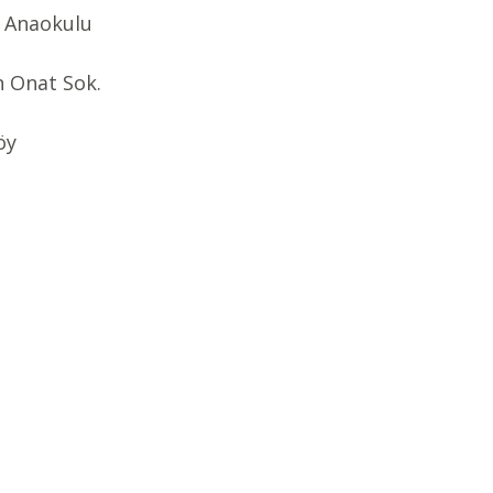
 Anaokulu
 Onat Sok.
öy