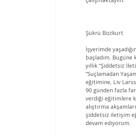
çalışmaktayım.
Şükrü Bozkurt
İşyerimde yaşadığım
başladım. Bugüne ka
yıllık “Şiddetsiz İl
“Suçlamadan Yaşamak
eğitimine, Liv Lars
90 günden fazla fark
verdiği eğitimlere k
alıştırma akşamları 
şiddetsiz iletişim 
devam ediyorum.