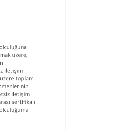
yolculuğuna 
lmak üzere, 
n 
 İletişim 
k üzere toplam 
itmenlerinin 
tsiz iletişim 
ası sertifikalı 
yolculuğuma 