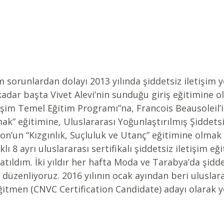
 sorunlardan dolayı 2013 yılında şiddetsiz iletişim 
dar başta Vivet Alevi’nin sunduğu giriş eğitimine o
etişim Temel Eğitim Programı”na, Francois Beausoleil’i
” eğitimine, Uluslararası Yoğunlaştırılmış Şiddetsiz
son’un “Kızgınlık, Suçluluk ve Utanç” eğitimine olma
lı 8 ayrı uluslararası sertifikalı şiddetsiz iletişim eğ
atıldım. İki yıldır her hafta Moda ve Tarabya’da şidde
düzenliyoruz. 2016 yılının ocak ayından beri uluslarar
eğitmen (CNVC Certification Candidate) adayı olarak 