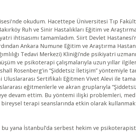
isesi'nde okudum. Hacettepe Üniversitesi Tıp Fakülte
akırköy Ruh ve Sinir Hastalıkları Eğitim ve Araştırma
yatri ihtisasımı tamamladım. Siirt Devlet Hastanesi
ardından Ankara Numune Eğitim ve Araştırma Hasta
ımlılığı Tedavi Merkezi) Kliniği’nde psikiyatri uzmanı
önüşüm ve psikoterapi çalışmalarıyla uzun yıllar ilgil
shall Rosenberg’in “Şiddetsiz İletişim” yöntemiyle tan
mi Uluslararası Sertifikalı Eğitmen Vivet Alevi ile tam
slararası eğitmenlerle ve akran gruplarıyla “Şiddetsiz
ye devam ettim. Bu yöntemi ilişki problemleri, med
bireysel terapi seanslarında etkin olarak kullanmak
 bu yana İstanbul’da serbest hekim ve psikoterapist