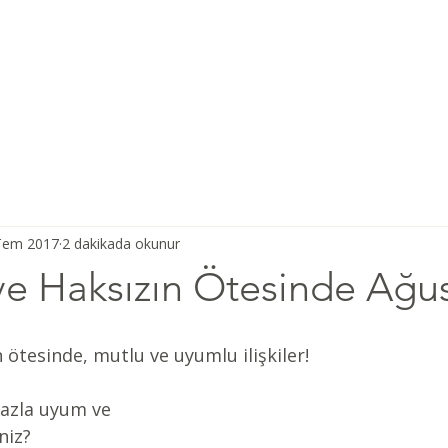
Ana Sayfa
Şiddetsiz İletişim
Hakkımızda
Derneğimiz
Tem 2017
2 dakikada okunur
ve Haksızın Ötesinde Ağus
n ötesinde, mutlu ve uyumlu ilişkiler!
azla uyum ve 
niz?