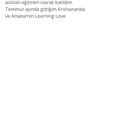
asistan eğitmen olarak katıldım. 
Temmuz ayında gittiğim Krishananda 
ve Amana’nın Learning Love 
eğitiminden kendi çocukluk 
kalıplarıma ve onların hayatımdaki 
etkilerine ilişkin derin farkındalıklarla 
döndüm. Uluslararası Şiddetsiz 
İletişim Eğitmen adaylığı yolculuğuma 
merakla devam ediyorum.
#DenizSpatar
#SeçimsizliktenÖzgürlüğe
Son Yazılar
Hepsini Gör