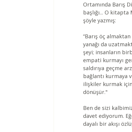
Ortamında Barış Dili
başlığı... O kitapt
şöyle yazmış: 
“Barış öç almaktan 
yanağı da uzatmakt
şeyi; insanların bi
empati kurmayı gere
saldırıya geçme ar
bağlantı kurmaya ve
ilişkiler kurmak iç
dönüşür."
Ben de sizi kalbimi
davet ediyorum. Eğe
dayalı bir akışı öz