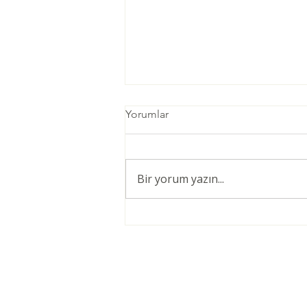
Yorumlar
Bir yorum yazın...
Öğretmenler için Şiddetsiz
İletişim Giriş Eğitimi