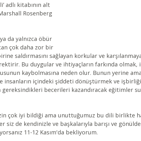
’ adlı kitabının alt 
a Marshall Rosenberg 
ya da yalnızca öbür 
an çok daha zor bir 
rbirine saldırmasını sağlayan korkular ve karşılanmaya
ktirir. Bu duygular ve ihtiyaçların farkında olmak, i
zusunun kaybolmasına neden olur. Bunun yerine ama
 insanların içindeki şiddeti dönüştürmek ve işbirliği
in gereksindikleri becerileri kazandıracak eğitimler 
zin çok iyi bildiği ama unuttuğumuz bu dili birlikte 
r siz de kendinizle ve başkalarıyla barışı ve gönüld
lüyorsanız 11-12 Kasım'da bekliyorum. 