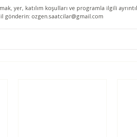
k, yer, katılım koşulları ve programla ilgili ayrıntıl
ail gönderin: ozgen.saatcilar@gmail.com