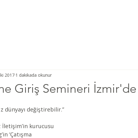
Ana Sayfa
Şiddetsiz İletişim
Hakkımızda
Derneğimiz
ki 2017
1 dakikada okunur
'ne Giriş Semineri İzmir'de
 dünyayı değiştirebilir.” 
 İletişim’in kurucusu 
’in ‘Çatışma 