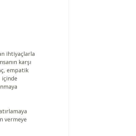
n ihtiyaçlarla 
nsanın karşı 
ç, empatik 
 içinde 
sunmaya 
hatırlamaya 
en vermeye 