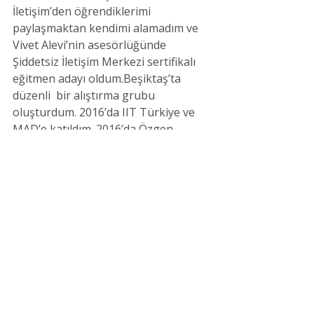
İletişim’den öğrendiklerimi 
paylaşmaktan kendimi alamadım ve  
Vivet Alevi’nin asesörlüğünde 
Şiddetsiz İletişim Merkezi sertifikalı 
eğitmen adayı oldum.Beşiktaş’ta 
düzenli  bir alıştırma grubu 
oluşturdum. 2016’da IIT Türkiye ve 
MAD’e katıldım. 2016’da Özgen 
Saatçılar’la birlikte Kalp Diline Giriş 
seminerlerini sunmaya başladık. Aynı 
yıl son kurumsal işim olan TEMA 
Vakfı İletişim Bölüm Başkanlığı’ndan 
ayrıldım ve zamanımı Şiddetsiz 
İletişim paylaşmaya hizmet edecek 
biçimde düzenledim. Vivet Alevi 
liderliğindeki yıllık eğitimlerde 2015-
2016’da Özgen’le birlikte asistan, 
2016-2017’de Vivet ve Judy’nin 
yanında asistan eğitmen, 2017-