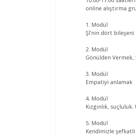
10:00-17.00 saatler
online alıştırma gr
1. Modül
Şİ’nin dört bileşeni
2. Modül
Gönülden Vermek, Ş
3. Modül
Empatiyi anlamak
4. Modül
Kızgınlık, suçluluk.
5. Modül
Kendimizle şefkatl