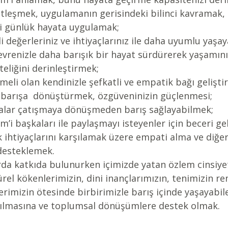
leşmek, uygulamanın gerisindeki bilinci kavramak, i
ri günlük hayata uygulamak;  
i değerleriniz ve ihtiyaçlarınız ile daha uyumlu yaşa
evrenizle daha barışık bir hayat sürdürerek yaşamını
iteliğini derinleştirmek;  
li olan kendinizle şefkatli ve empatik bağı gelişti
ı barışa  dönüştürmek, özgüveninizin güçlenmesi;  
malar çatışmaya dönüşmeden barış sağlayabilmek;  
im’i başkaları ile paylaşmayı isteyenler için beceri ge
k ihtiyaçlarını karşılamak üzere empati alma ve diğe
desteklemek.  
da katkıda bulunurken içimizde yatan özlem cinsiyet
ürel kökenlerimizin, dini inançlarımızın, tenimizin re
erimizin ötesinde birbirimizle barış içinde yaşayabil
ılmasına ve toplumsal dönüşümlere destek olmak.  