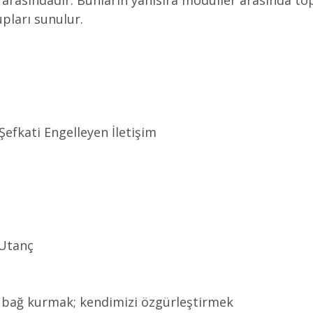
i arasındadır. Bunların yanısıra modüller arasında to
upları sunulur.
efkati Engelleyen İletişim
 Utanç
i bağ kurmak; kendimizi özgürleştirmek