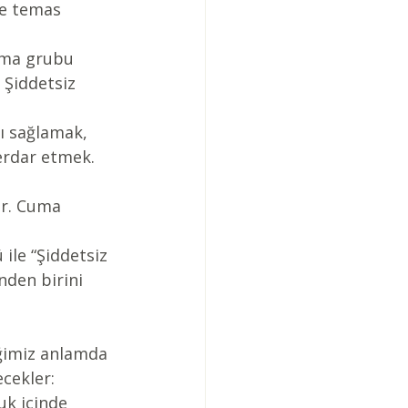
le temas 
rma grubu 
 Şiddetsiz 
ğı sağlamak, 
erdar etmek.  
ir. Cuma 
ile “Şiddetsiz 
nden birini 
iğimiz anlamda 
cekler: 
uk içinde 