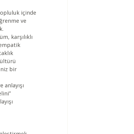
topluluk içinde 
öğrenme ve 
.  
m, karşılıklı 
 empatik 
aklık 
kültürü 
iz bir 
e anlayışı 
ini” 
ayışı 
nleştirmek, 