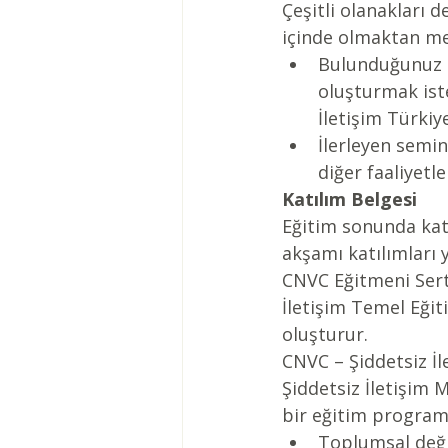
Çeşitli olanakları 
içinde olmaktan me
Bulunduğunuz ç
oluşturmak iste
İletişim Türkiy
İlerleyen semin
diğer faaliyetl
Katılım Belgesi
Eğitim sonunda katı
akşamı katılımları 
CNVC Eğitmeni Serti
İletişim Temel Eğit
oluşturur.
CNVC – Şiddetsiz İl
Şiddetsiz İletişim 
bir eğitim programı
Toplumsal deği