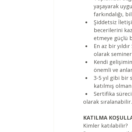
yaşayarak uygul
farkındalığı, bi
Şiddetsiz İleti
becerilerini k
etmeye güçlü b
En az bir yıldı
olarak seminer
Kendi gelişimin
önemli ve anla
3-5 yıl gibi bi
katılmış olmanı
Sertifika süre
olarak sıralanabilir.
KATILMA KOŞULL
Kimler katılabilir?