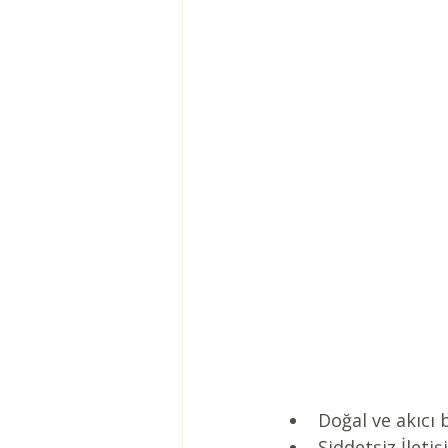
Doğal ve akıcı b
Şiddetsiz İleti