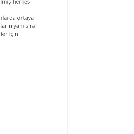
almış herkes 
umlarda ortaya 
arın yanı sıra 
er için 