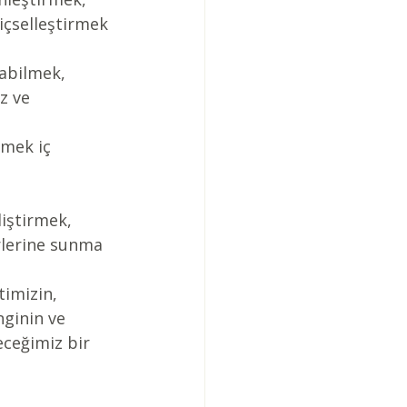
çselleştirmek 
yabilmek, 
z ve 
rmek iç 
liştirmek, 
rlerine sunma 
imizin, 
nginin ve 
eceğimiz bir 