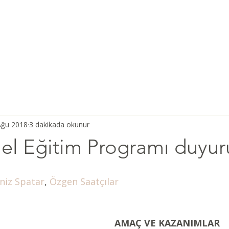
Ana Sayfa
Şiddetsiz İletişim
Hakkımızda
Derneğimiz
Ağu 2018
3 dakikada okunur
mel Eğitim Programı duyur
niz Spatar
,
 Özgen Saatçılar  
AMAÇ VE KAZANIMLAR 