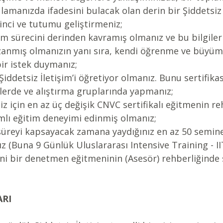
amanızda ifadesini bulacak olan derin bir Şiddetsiz 
linci ve tutumu geliştirmeniz;  
şim sürecini derinden kavramış olmanız ve bu bilgile
azanmış olmanızın yanı sıra, kendi öğrenme ve büyü
ir istek duymanız;  
r Şiddetsiz İletişim’i öğretiyor olmanız. Bunu sertifika
lerde ve alıştırma gruplarında yapmanız;  
iz için en az üç değişik CNVC sertifikalı eğitmenin re
mlı eğitim deneyimi edinmiş olmanız;  
r süreyi kapsayacak zamana yaydığınız en az 50 semi
z (Buna 9 Günlük Uluslararası Intensive Training - IIT
cini bir denetmen eğitmeninin (Asesör) rehberliğinde
 
ARI