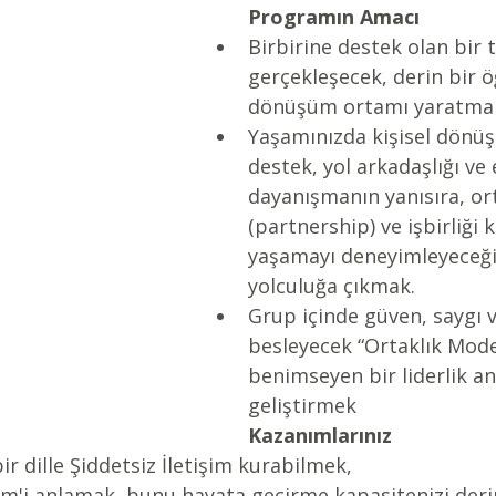
Programın Amacı
Birbirine destek olan bir 
gerçekleşecek, derin bir 
dönüşüm ortamı yaratmak
Yaşamınızda kişisel dönüşü
destek, yol arkadaşlığı ve
dayanışmanın yanısıra, ort
(partnership) ve işbirliği 
yaşamayı deneyimleyeceğin
yolculuğa çıkmak.  
Grup içinde güven, saygı v
besleyecek “Ortaklık Model
benimseyen bir liderlik anl
geliştirmek  
Kazanımlarınız
ir dille Şiddetsiz İletişim kurabilmek,  
şim'i anlamak, bunu hayata geçirme kapasitenizi deri