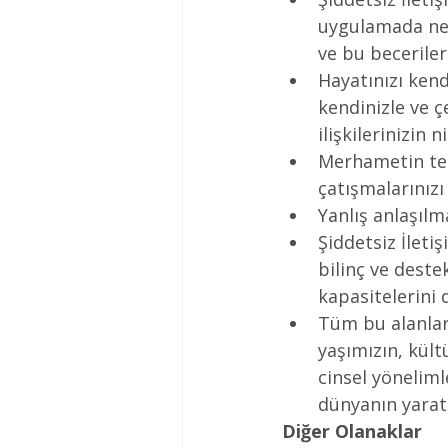
uygulamada net
ve bu becerile
Hayatınızı kend
kendinizle ve ç
ilişkilerinizin n
Merhametin teme
çatışmalarınız
Yanlış anlaşıl
Şiddetsiz İletiş
bilinç ve deste
kapasitelerini 
Tüm bu alanlar
yaşımızın, kült
cinsel yöneliml
dünyanın yarat
Diğer Olanaklar