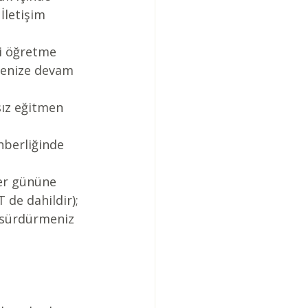
İletişim 
ri öğretme 
menize devam 
sız eğitmen 
hberliğinde 
ner gününe 
 de dahildir);  
 sürdürmeniz 