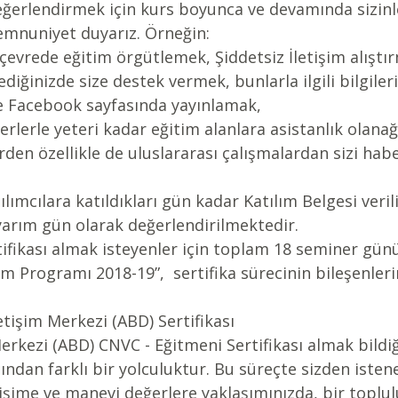
değerlendirmek için kurs boyunca ve devamında sizin
mnuniyet duyarız. Örneğin: 
evrede eğitim örgütlemek, Şiddetsiz İletişim alıştı
diğinizde size destek vermek, bunlarla ilgili bilgileri
e Facebook sayfasında yayınlamak,   
erlerle yeteri kadar eğitim alanlara asistanlık olana
erden özellikle de uluslararası çalışmalardan sizi hab
lımcılara katıldıkları gün kadar Katılım Belgesi veril
yarım gün olarak değerlendirilmektedir.
fikası almak isteyenler için toplam 18 seminer günü 
im Programı 2018-19”,  sertifika sürecinin bileşenleri
etişim Merkezi (ABD) Sertifikası
Merkezi (ABD) CNVC - Eğitmeni Sertifikası almak bild
ndan farklı bir yolculuktur. Bu süreçte sizden istene
şime ve manevi değerlere yaklaşımınızda, bir toplul