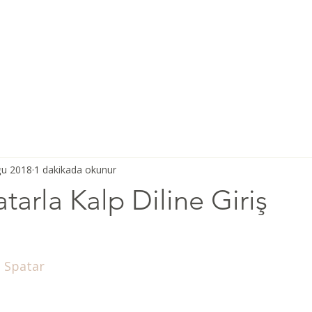
Ana Sayfa
Şiddetsiz İletişim
Hakkımızda
Derneğimiz
ğu 2018
1 dakikada okunur
tarla Kalp Diline Giriş
z Spatar