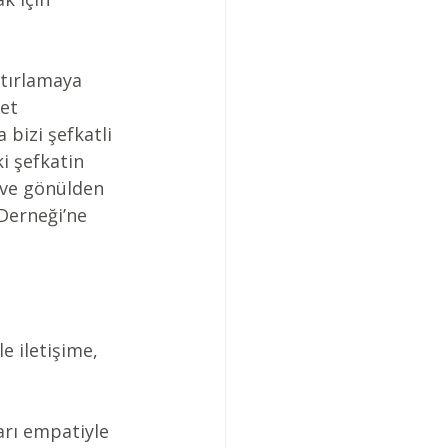
atırlamaya 
et 
bizi şefkatli 
i şefkatin 
 ve gönülden 
Derneği’ne 
e iletişime, 
rı empatiyle 