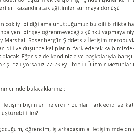
erileri kazandıracak eğitimler sunmaya dönüşür.”
zin çok iyi bildiği ama unuttuğumuz bu dili birlikte h
lında yeni bir şey öğrenmeyeceğiz çünkü yapmaya niy
Marshall Rosenberg’in Şiddetsiz İletişim metoduyla 
dili ve düşünce kalıplarını fark ederek kalbimizdek
olacak. Eğer siz de kendinizle ve başkalarıyla barışı
akışı özlüyorsanız 22-23 Eylül’de İTÜ İzmir Mezunlar 
eminerinde bulacaklarınız :
 iletişim biçimleri nelerdir? Bunları fark edip, şefkatl
önüştürebilirim?
 çocuğum, öğrencim, iş arkadaşımla iletişimimde onla