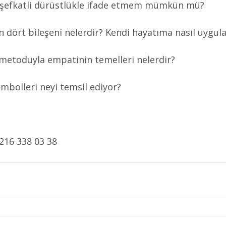
 şefkatli dürüstlükle ifade etmem mümkün mü?
min dört bileşeni nelerdir? Kendi hayatıma nasıl uygul
m metoduyla empatinin temelleri nelerdir?
embolleri neyi temsil ediyor?
 0216 338 03 38