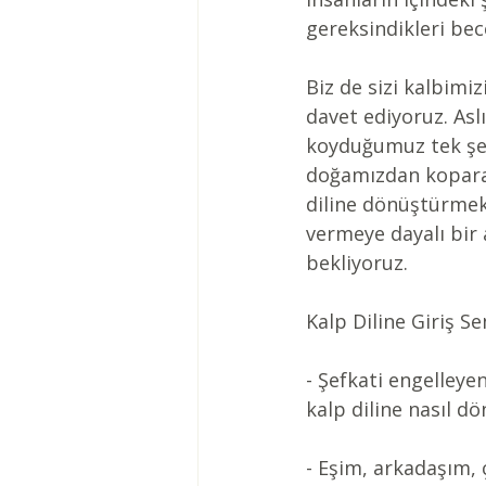
gereksindikleri bec
Biz de sizi kalbimi
davet ediyoruz. As
koyduğumuz tek şey 
doğamızdan koparan 
diline dönüştürmek 
vermeye dayalı bir 
bekliyoruz. 
Kalp Diline Giriş S
- Şefkati engelleyen
kalp diline nasıl d
- Eşim, arkadaşım,