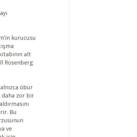
ayı 
im’in kurucusu 
tışma 
kitabının alt 
all Rosenberg 
alnızca öbür 
daha zor bir 
saldırmasını 
ir. Bu 
arzusunun 
a ve 
k için 