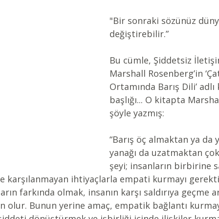
"Bir sonraki sözünüz düny
değiştirebilir.” 
Bu cümle, Şiddetsiz İletiş
Marshall Rosenberg’in ‘Ça
Ortamında Barış Dili’ adlı 
başlığı... O kitapta Marsh
şöyle yazmış: 
“Barış öç almaktan ya da y
yanağı da uzatmaktan çok 
şeyi; insanların birbirine 
e karşılanmayan ihtiyaçlarla empati kurmayı gerektir
ların farkında olmak, insanın karşı saldırıya geçme 
 olur. Bunun yerine amaç, empatik bağlantı kurmay
şiddeti dönüştürmek ve işbirliği içinde ilişkiler kurma