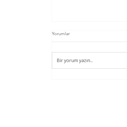
Yorumlar
Bir yorum yazın...
Öğretmenler için Şiddetsiz
İletişim Giriş Eğitimi