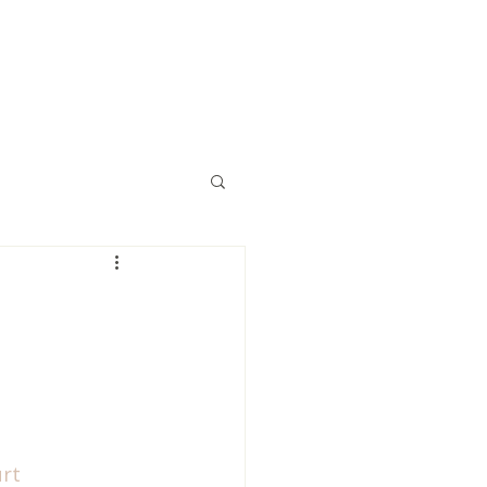
Eğitimler
Kaynaklar
İletişim
rt 