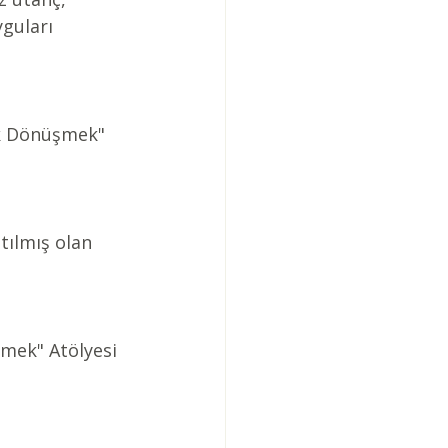
guları 
ak Dönüşmek" 
tılmış olan 
şmek" Atölyesi