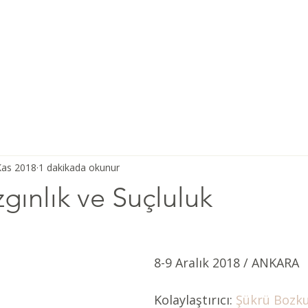
Ana Sayfa
Şiddetsiz İletişim
Hakkımızda
Derneğimiz
Kas 2018
1 dakikada okunur
zgınlık ve Suçluluk
8-9 Aralık 2018 / ANKARA 
Kolaylaştırıcı: 
Şükrü Bozku