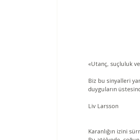
«Utanç, suçluluk ve
Biz bu sinyalleri ya
duyguların üstesind
Liv Larsson
Karanlığın izini sü
Bu atölyede, çoğun