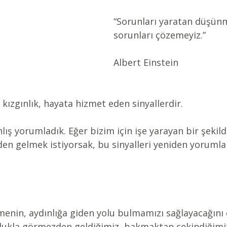
“Sorunları yaratan düşünm
sorunları çözemeyiz.”
Albert Einstein
 kızgınlık, hayata hizmet eden sinyallerdir.
nlış yorumladık. Eğer bizim için işe yarayan bir şekil
en gelmek istiyorsak, bu sinyalleri yeniden yorumla
rmenin, aydınlığa giden yolu bulmamızı sağlayacağını
lukla görmezden geldiğimiz, bakmaktan çekindiğimiz