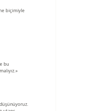
e biçimiyle 
de bu 
malıyız.»
 düşünüyoruz. 
 utanç, 