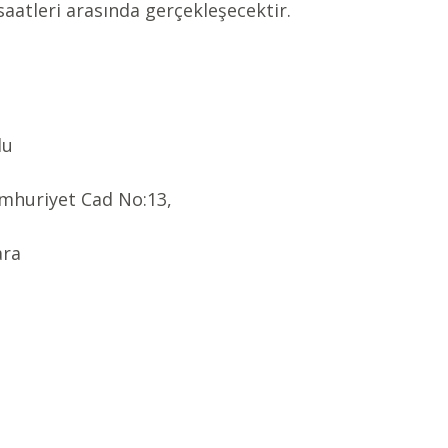
 saatleri arasında gerçekleşecektir.
lu
umhuriyet Cad No:13, 
ara