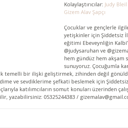
Kolaylaştırıcılar: 
Judy Blei
Gizem Alav Şapçı 
Çocuklar ve gençlerle ilgi
yetişkinler için Şiddetsiz İl
eğitimi Ebeveynliğin Kalbi’
@judysaruhan ve @gizemal
hem gündüz hem akşam se
sunuyoruz. Çocuğumla karş
k temelli bir ilişki geliştirmek, zihinden değil gönül
ime ve sevdiklerime şefkati beslemek için Şiddetsiz 
raçlarıyla katılımcıların somut konuları üzerinden çalış
bilir, yazabilirsiniz: 05325244383 / gizemalav@gmail.