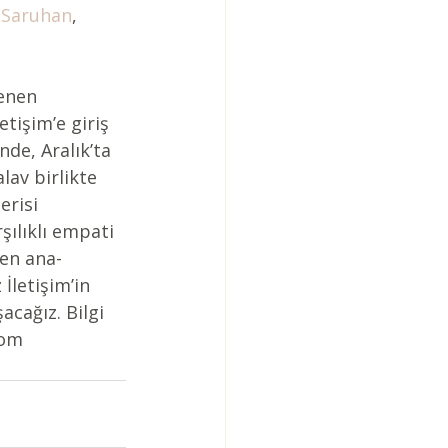
l Saruhan
, 
lenen 
etişim’e giriş 
nde, Aralık’ta 
av birlikte 
risi 
ılıklı empati 
den ana-
İletişim’in 
acağız. Bilgi 
com