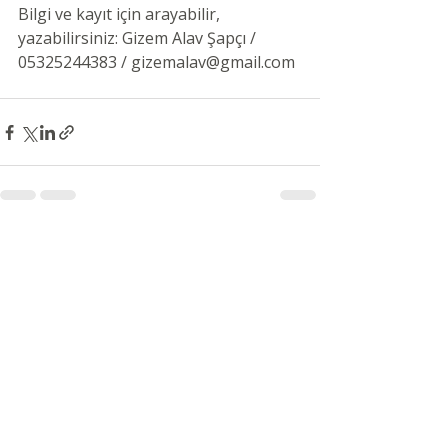
Bilgi ve kayıt için arayabilir, 
yazabilirsiniz: Gizem Alav Şapçı / 
05325244383 / gizemalav@gmail.com
Son Yazılar
Hepsini Gör