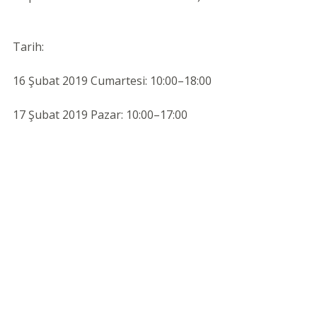
Tarih: 
16 Şubat 2019 Cumartesi: 10:00–18:00
17 Şubat 2019 Pazar: 10:00–17:00
Adres: Akbatı AVM, Akkoza Çiğdem 
Blokları, Bahçeşehir/İstanbul
Katılımınızı kesinleştirmek ve 
sorularınız için lütfen e-mail: 
sevdakoken@yahoo.com 
Tel / WatsApp: 0531 564 14 73