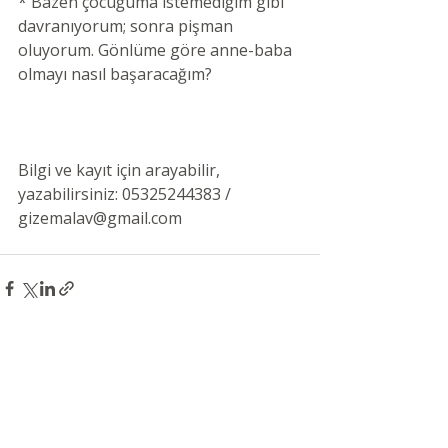
* Bazen çocuğuma istemediğim gibi 
davranıyorum; sonra pişman 
oluyorum. Gönlüme göre anne-baba 
olmayı nasıl başaracağım?
Bilgi ve kayıt için arayabilir, 
yazabilirsiniz: 05325244383 / 
gizemalav@gmail.com
Son Yazılar
Hepsini Gör