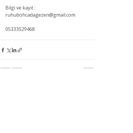
Bilgi ve kayıt : 
ruhubohcadagezen@gmail.com
05333529468
Son Yazılar
Hepsini Gör