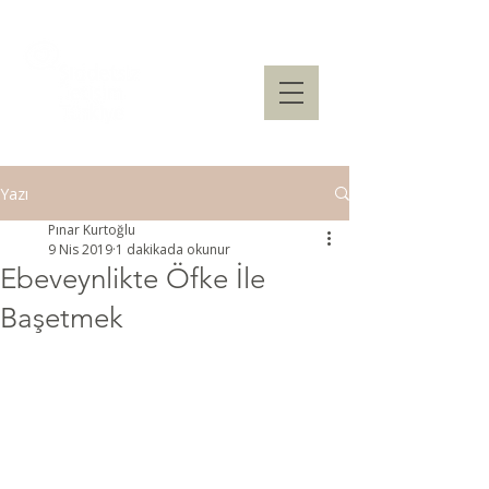
Yazı
Pınar Kurtoğlu
9 Nis 2019
1 dakikada okunur
Ebeveynlikte Öfke İle
Başetmek