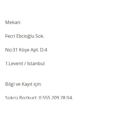
Mekan:
Fecri Ebcioğlu Sok.
No:31 Köşe Apt. D:4
1.Levent / İstanbul
Bilgi ve Kayıt için:
Şükrü Bozkurt, 0 555 209 28 04, 
sukru-bozkurt@hotmail.com
Ayfer Andaç, 0 532 579 63 39, 
ayferandac@yahoo.com