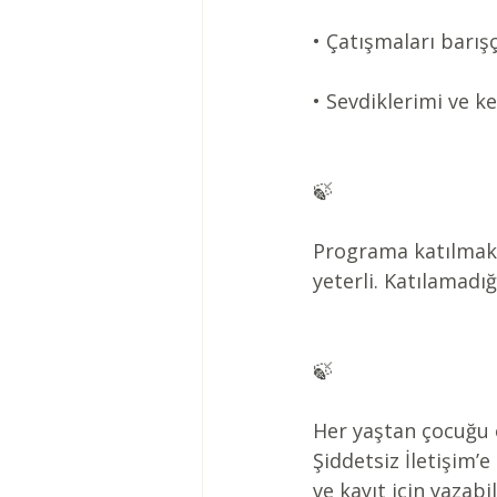
• Çatışmaları barış
• Sevdiklerimi ve k
🍃
Programa katılmak i
yeterli. Katılamadığ
🍃
Her yaştan çocuğu o
Şiddetsiz İletişim’e 
ve kayıt için yazab