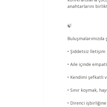
anahtarlarını birli
🍃
Buluşmalarımızda ş
• Şiddetsiz İletişi
• Aile içinde empat
• Kendimi şefkatli v
• Sınır koymak, ha
• Direnci işbirliği