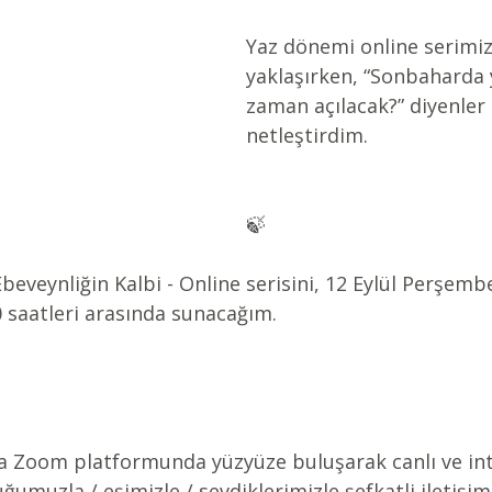
Yaz dönemi online serimiz
yaklaşırken, “Sonbaharda 
zaman açılacak?” diyenler 
netleştirdim.
🍃
eveynliğin Kalbi - Online serisini, 12 Eylül Perşem
0 saatleri arasında sunacağım.
a Zoom platformunda yüzyüze buluşarak canlı ve int
ğumuzla / eşimizle / sevdiklerimizle şefkatli iletişim