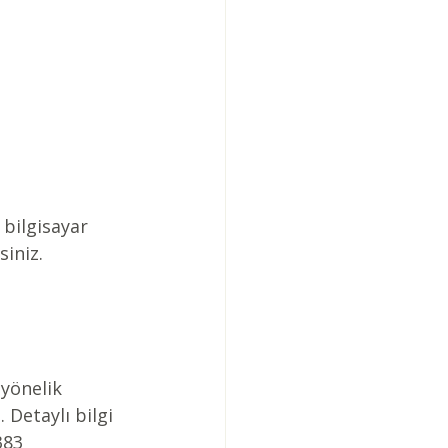
 bilgisayar 
siniz.
yönelik 
. Detaylı bilgi 
383