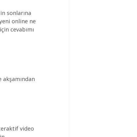
in sonlarına 
yeni online ne 
için cevabımı 
be akşamından 
eraktif video 
in 