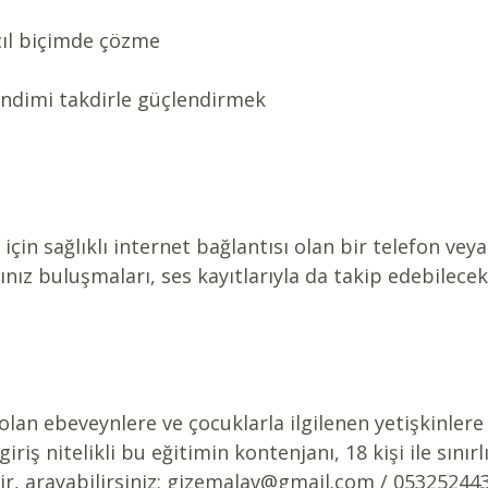
çıl biçimde çözme
endimi takdirle güçlendirmek
çin sağlıklı internet bağlantısı olan bir telefon veya
ınız buluşmaları, ses kayıtlarıyla da takip edebilecek
lan ebeveynlere ve çocuklarla ilgilenen yetişkinlere 
giriş nitelikli bu eğitimin kontenjanı, 18 kişi ile sınırlı
ilir, arayabilirsiniz: gizemalav@gmail.com / 05325244