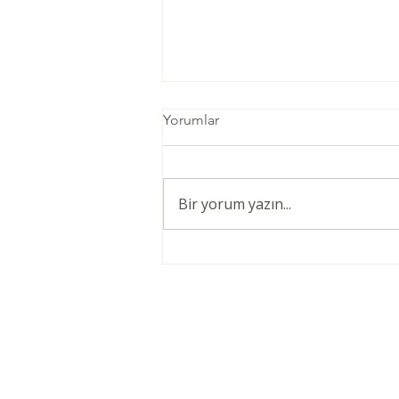
Yorumlar
Bir yorum yazın...
Öğretmenler için Şiddetsiz
İletişim Giriş Eğitimi