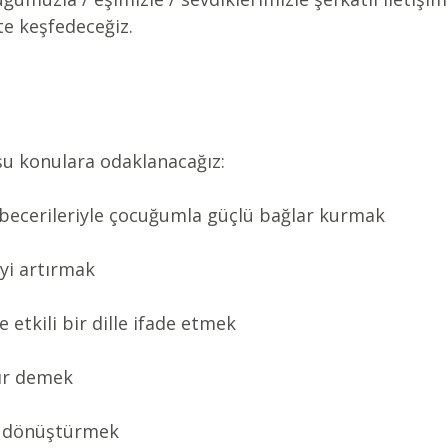
kte keşfedeceğiz.
u konulara odaklanacağız:
m becerileriyle çocuğumla güçlü bağlar kurmak
iyi artırmak
e etkili bir dille ifade etmek
yır demek
ne dönüştürmek