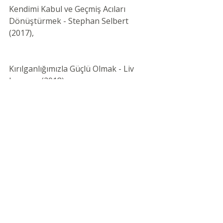
Kendimi Kabul ve Geçmiş Acıları 
Dönüştürmek - Stephan Selbert 
(2017),
Kırılganlığımızla Güçlü Olmak - Liv 
Larsson (2018),
Şiddetsiz İletişimi Doğallaştırmak-
Yoram Mosenzon (2019),
Sevilmeyeni Sevmek-Liv Larsson 
(2019)