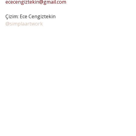
ececengiztekin@gmail.com
Çizim: Ece Cengiztekin 
@simplaartwork
Son Yazılar
Hepsini Gör