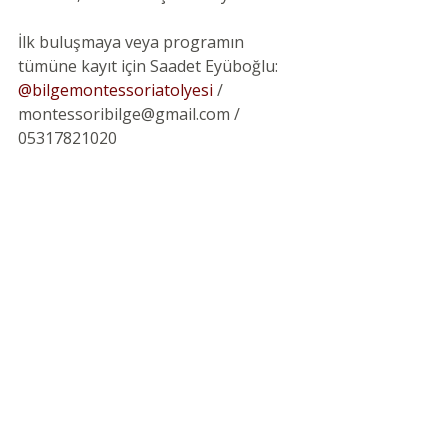
İlk buluşmaya veya programın 
tümüne kayıt için Saadet Eyüboğlu: 
@bilgemontessoriatolyesi
/ 
montessoribilge@gmail.com / 
05317821020
Son Yazılar
Hepsini Gör