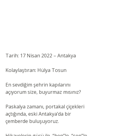
Tarih: 17 Nisan 2022 – Antakya 
Kolaylaştıran: Hülya Tosun 
En sevdiğim şehrin kapılarını 
açıyorum size, buyurmaz mısınız?
Paskalya zamanı, portakal çiçekleri 
açtığında, eski Antakya’da bir 
çemberde buluşuyoruz.
Hikayelerin gücü ile, “ben”le, “sen”le 