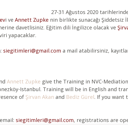
 27-31 Ağustos 2020 tarihlerinde Polonezköy-
lev
i ve 
Annett Zupke
 nin birlikte sunacağı Şiddetsiz İl
ine davetlisiniz. Eğitim dili İngilizce olacak ve 
Şirv
viri yapacaklar. 
: 
siegitimleri@gmail.com
 a mail atabilirsiniz, kayıtl
nd 
Annett Zupke
 give the Training in NVC-Mediation
nezköy-Istanbul. Training will be in English and tran
resence of 
Şirvan Akan
 and 
Bediz Gürel
. If you want
email: 
siegitimleri@gmail.com
, registrations are op