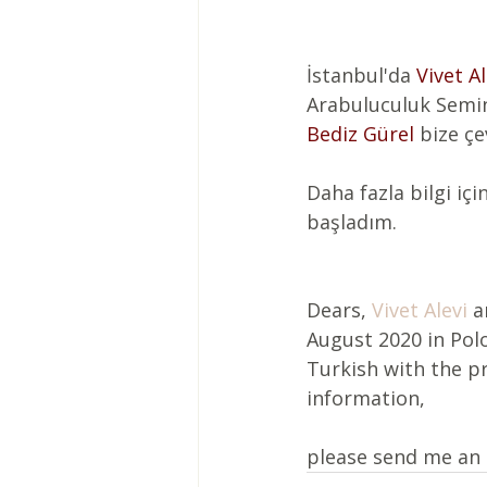
İstanbul'da 
Vivet A
Arabuluculuk Seminer
Bediz Gürel
 bize çe
Daha fazla bilgi için
başladım.
Dears, 
Vivet Alevi
 a
August 2020 in Polo
Turkish with the p
information, 
please send me an 