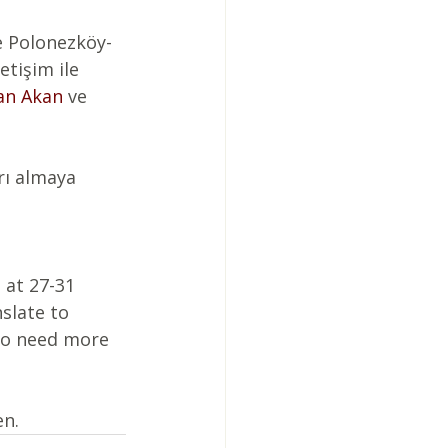
etişim ile 
an Akan
 ve 
arı almaya 
 at 27-31 
slate to 
 to need more 
en.