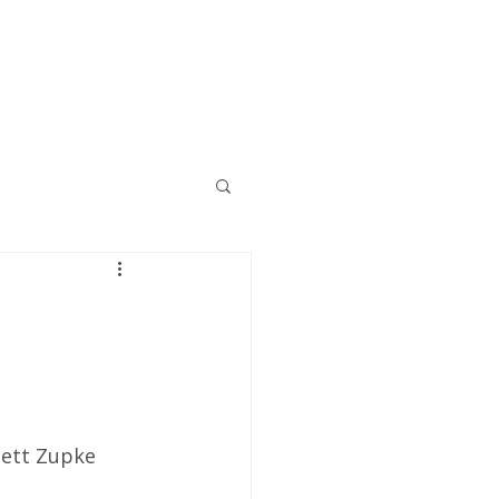
Eğitimler
Kaynaklar
İletişim
nett Zupke 