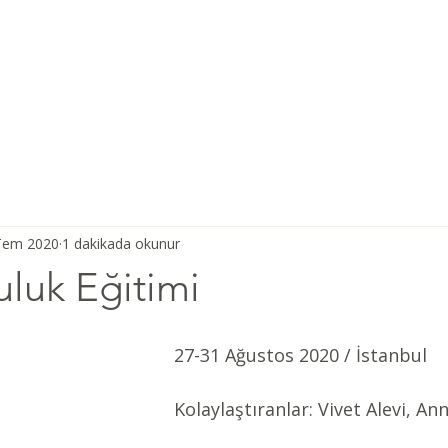
Ana Sayfa
Şiddetsiz İletişim
Hakkımızda
Derneğimiz
Tem 2020
1 dakikada okunur
luk Eğitimi
27-31 Ağustos 2020 / İstanbul 
Kolaylaştıranlar: Vivet Alevi, An