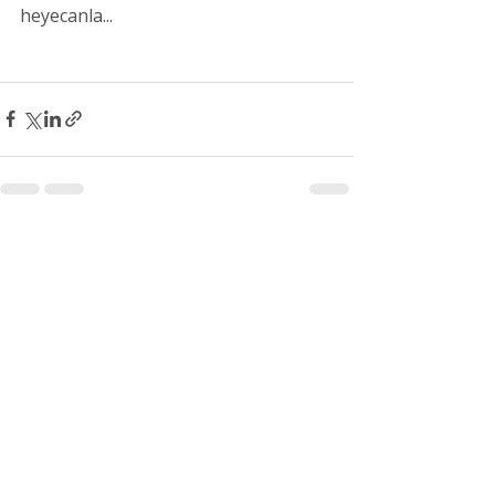
heyecanla...
Son Yazılar
Hepsini Gör