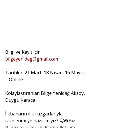
Bilgi ve Kayıt için: 
bilgeyenidag@gmail.com
Tarihler: 21 Mart, 18 Nisan, 16 Mayıs 
– Online
Kolaylaştıranlar: Bilge Yenidağ Aksoy, 
Duygu Karaca
İlkbaharın ılık rüzgarlarıyla 
tazelenmeye hazır mıyız? 🤗🪷
Biz 
Bilge ve Duygu, Şiddetsiz İletişim 