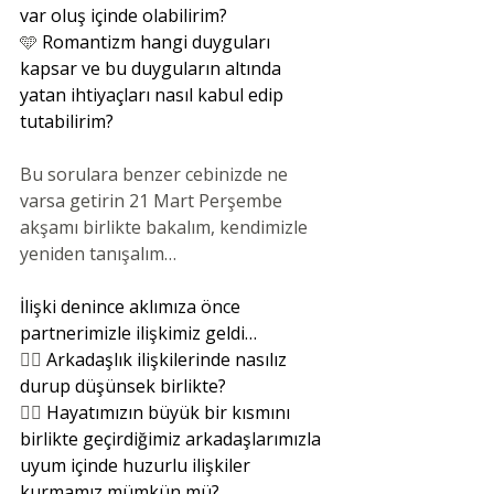
var oluş içinde olabilirim?
🩵
 Romantizm hangi duyguları 
kapsar ve bu duyguların altında 
yatan ihtiyaçları nasıl kabul edip 
tutabilirim?
Bu sorulara benzer cebinizde ne 
varsa getirin 21 Mart Perşembe 
akşamı birlikte bakalım, kendimizle 
yeniden tanışalım…
İlişki denince aklımıza önce 
partnerimizle ilişkimiz geldi…
👯‍♀️
 Arkadaşlık ilişkilerinde nasılız 
durup düşünsek birlikte?
👯‍♀️
 Hayatımızın büyük bir kısmını 
birlikte geçirdiğimiz arkadaşlarımızla 
uyum içinde huzurlu ilişkiler 
kurmamız mümkün mü?