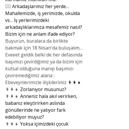
👯‍♀️
 Arkadaşlarımız her yerde… 
Mahallemizde, iş yerimizde, okulda 
vs… İş yerlerimizdeki 
arkadaşlıklarımıza mesafemiz nasıl? 
Bizim için ne anlam ifade ediyor?
Buyurun, buralara da birlikte 
bakmak için 18 Nisan'da buluşalım…
Eveeet geldik belki de her defasında 
başımızı çevirdiğimiz ya da bizim için 
kutsal olduğuna inanıp başımızı 
çeviremediğimiz alana : 
Ebeveynlerimizle ilişkilerimiz 
👨‍👩‍👧
👨‍👩‍👧
 Zorlanıyor musunuz?
👨‍👩‍👧
 Anneniz hala akıl verirken, 
babanız eleştirirken aslında 
gönüllerinde ne yatıyor fark 
edebiliyor muyuz?
👨‍👩‍👧
 Yoksa içimizdeki çocuk 