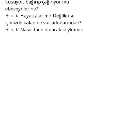
küsüyor, bağırıp çağırıyor mu 
ebeveynlerine?
👨‍👩‍👧
 Hayattalar mı? Değillerse 
içimizde kalan ne var arkalarından?
👨‍👩‍👧
 Nasıl ifade bulacak söylemek 
istediklerimiz?
Konu hassas ancak bu yaşamda bir 
şekilde hepimizin karşısına çıkıyor, 
çıkacak. Elimizi kalbimize koyup 
cesaretimizi ve sorumluluğumuzu 
alıp 16 Mayıs akşamı birlikte bakalım 
mı? Neler var duyulmak ve 
paylaşılmak isteyen…
❤️