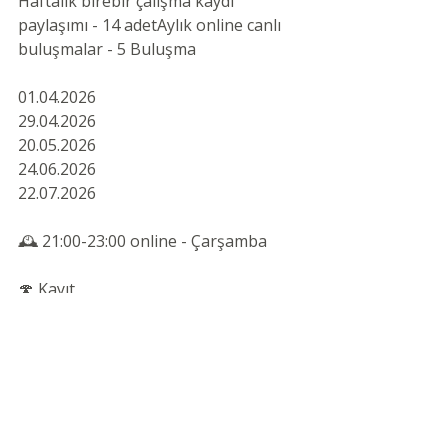
Haftalık birebir çalışma kaydı 
paylaşımı - 14 adetAylık online canlı 
buluşmalar - 5 Buluşma
01.04.2026
29.04.2026
20.05.2026
24.06.2026
22.07.2026
🕰️ 21:00-23:00 online - Çarşamba
🍄 Kayıt 
için 
@aynaaynasoylebana_
 profilindek
i linke tıklayarak başvuru formunu 
doldurabilir, detaylı bilgi için; 
05322830269 dan arayabilirsiniz.