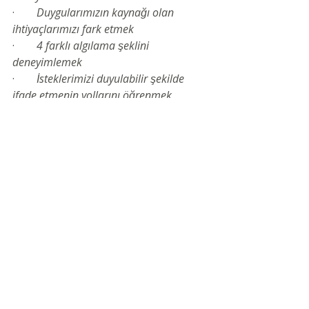
·        
Duygularımızın kaynağı olan 
ihtiyaçlarımızı fark etmek
·        
4 farklı algılama şeklini 
deneyimlemek
·        
İsteklerimizi duyulabilir şekilde 
ifade etmenin yollarını öğrenmek
·        
‘Hayır’ ı duyabilmek ve ‘Hayır’ 
diyebilmek
·        
Tüm varlığımız ile duymayı 
öğrenmek
·        
Kendimize ve başkalarına şefkat 
/anlayış geliştirmek
·        
Empati yetkinliğimizi geliştirmek