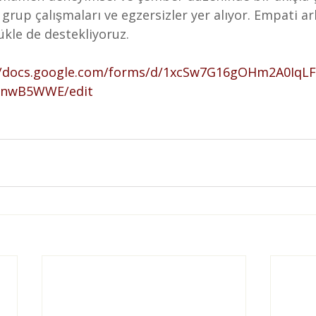
ükle de destekliyoruz.
//docs.google.com/forms/d/1xcSw7G16gOHm2A0IqLF
LnwB5WWE/edit