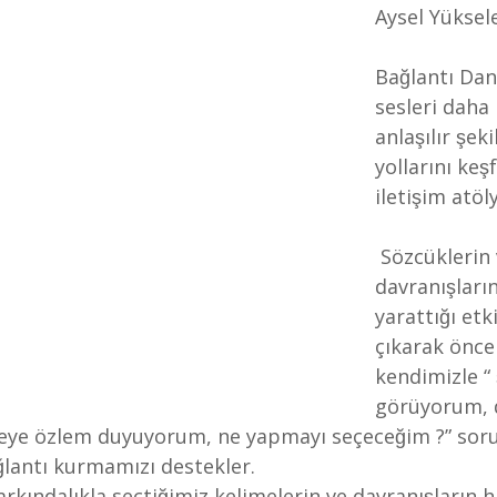
Aysel Yüksel
Bağlantı Dans
sesleri daha 
anlaşılır ş
yollarını keş
iletişim atöl
 Sözcüklerin ve 
davranışları
yarattığı etk
çıkarak önce
kendimizle “ 
görüyorum,
eye özlem duyuyorum, ne yapmayı seçeceğim ?” soru
ğlantı kurmamızı destekler.
farkındalıkla seçtiğimiz kelimelerin ve davranışların 