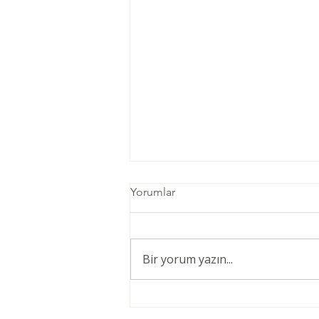
Yorumlar
Bir yorum yazın...
Öğretmenler için Şiddetsiz
İletişim Giriş Eğitimi