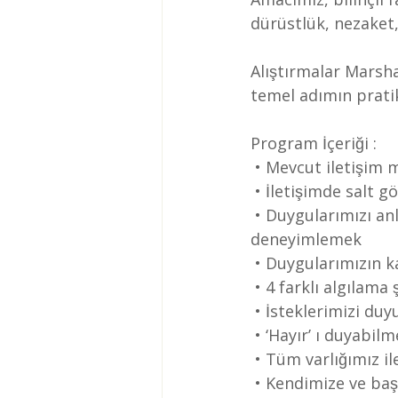
dürüstlük, nezake
Alıştırmalar Marshal
temel adımın prati
Program İçeriği :
 • Mevcut iletişim
 • İletişimde salt
 • Duygularımızı anlamak, tanımak ve olduğu haliyle yaşamaya izin vermeyi 
deneyimlemek
 • Duygularımızın k
 • 4 farklı algılam
 • İsteklerimizi du
 • ‘Hayır’ ı duyabil
 • Tüm varlığımız 
 • Kendimize ve baş