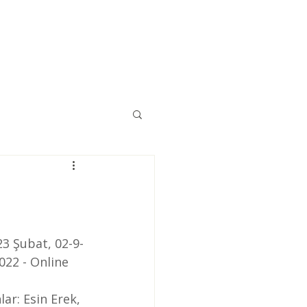
Eğitimler
Kaynaklar
İletişim
23 Şubat, 02-9-
022 - Online 
lar: Esin Erek, 