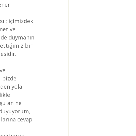
ener
ı ; içimizdeki 
net ve 
ekilde duymanın 
fettiğimiz bir 
yesidir.
n bizde 
iden yola 
likle 
şu an ne 
 duyuyorum, 
larına cevap 
hayatımıza 