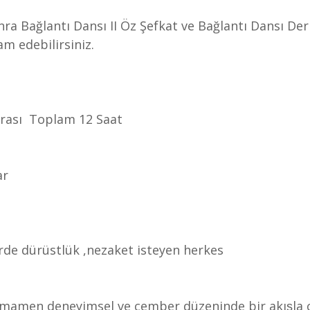
a Bağlantı Dansı II Öz Şefkat ve Bağlantı Dansı Der
m edebilirsiniz.
 arası  Toplam 12 Saat
ar
̧kilerde dürüstlük ,nezaket isteyen herkes
mamen deneyimsel ve çember düzeninde bir akışla ça