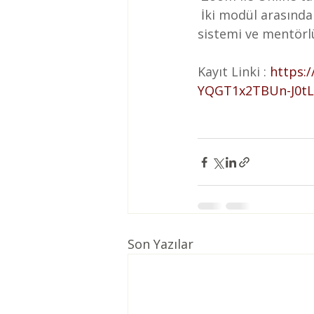
 İki modül arasında grup çalışmaları ve egzersizler yer alıyor. Empati arkadaşlığı 
sistemi ve mentörl
Kayıt Linki : 
https:
YQGT1x2TBUn-J0t
Son Yazılar