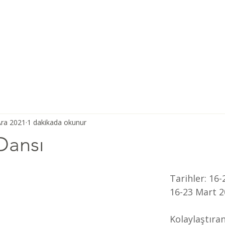
Ana Sayfa
Şiddetsiz İletişim
Hakkımızda
Derneğimiz
Ara 2021
1 dakikada okunur
 Dansı
Tarihler: 16-
16-23 Mart 2
Kolaylaştıran