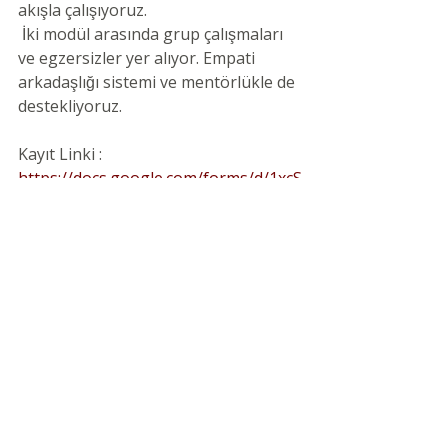
akışla çalışıyoruz.
 İki modül arasında grup çalışmaları 
ve egzersizler yer alıyor. Empati 
arkadaşlığı sistemi ve mentörlükle de 
destekliyoruz.
Kayıt Linki : 
https://docs.google.com/forms/d/1xcS
w7G16gOHm2A0IqLF-YQGT1x2TBUn-
J0tLnwB5WWE/edit
Son Yazılar
Hepsini Gör