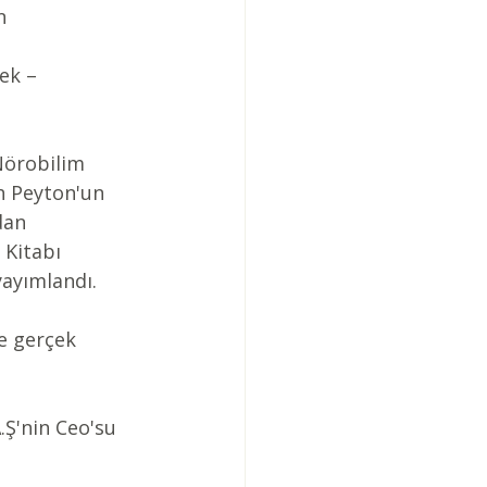
n 
ek – 
Nörobilim 
h Peyton'un 
dan 
Kitabı 
yayımlandı.
e gerçek 
Ş'nin Ceo'su 