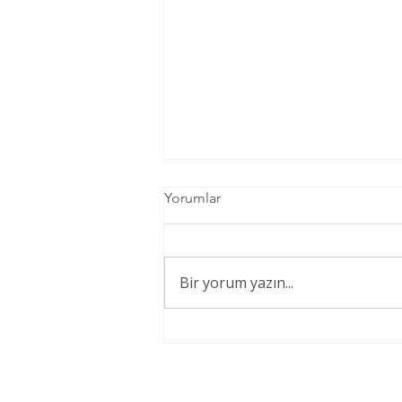
Yorumlar
Bir yorum yazın...
Öğretmenler için Şiddetsiz
İletişim Giriş Eğitimi