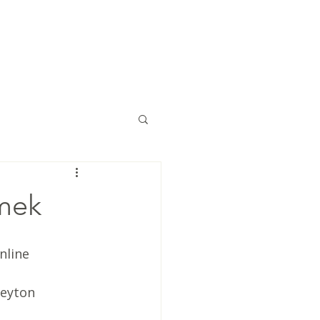
Eğitimler
Kaynaklar
İletişim
şmek
nline 
Peyton 