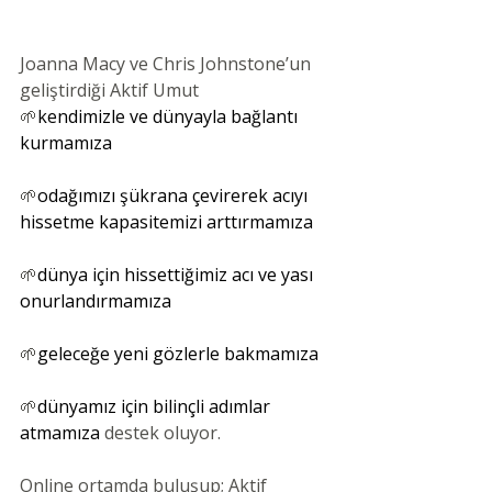
Joanna Macy ve Chris Johnstone’un 
geliştirdiği Aktif Umut
🌱
kendimizle ve dünyayla bağlantı 
kurmamıza
🌱
odağımızı şükrana çevirerek acıyı 
hissetme kapasitemizi arttırmamıza
🌱
dünya için hissettiğimiz acı ve yası 
onurlandırmamıza
🌱
geleceğe yeni gözlerle bakmamıza
🌱
dünyamız için bilinçli adımlar 
atmamıza 
destek oluyor. 
Online ortamda buluşup; Aktif 