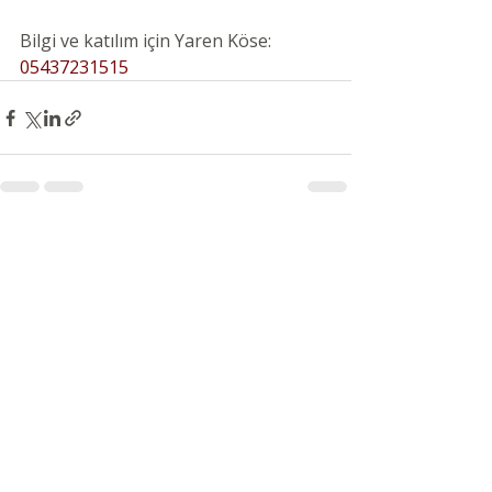
Bilgi ve katılım için Yaren Köse: 
05437231515
Son Yazılar
Hepsini Gör