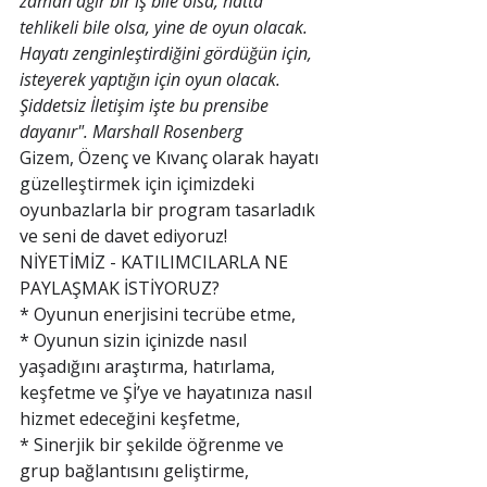
zaman ağır bir iş bile olsa, hatta 
tehlikeli bile olsa, yine de oyun olacak. 
Hayatı zenginleştirdiğini gördüğün için, 
isteyerek yaptığın için oyun olacak. 
Şiddetsiz İletişim işte bu prensibe 
dayanır". Marshall Rosenberg
Gizem, Özenç ve Kıvanç olarak hayatı 
güzelleştirmek için içimizdeki 
oyunbazlarla bir program tasarladık 
ve seni de davet ediyoruz!
NİYETİMİZ - KATILIMCILARLA NE 
PAYLAŞMAK İSTİYORUZ? 
* Oyunun enerjisini tecrübe etme,
* Oyunun sizin içinizde nasıl 
yaşadığını araştırma, hatırlama, 
keşfetme ve Şİ’ye ve hayatınıza nasıl 
hizmet edeceğini keşfetme,
* Sinerjik bir şekilde öğrenme ve 
grup bağlantısını geliştirme, 