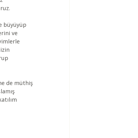
ruz.
te büyüyüp 
rini ve 
yimlerle 
izin 
rup 
ne de müthiş 
lamış 
katılım 