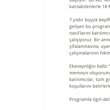
katılabilenlerle 18
7 yıldır büyük keyi
gelişen bu programd
nasıl’larını katılı
çalışıyoruz. Bir ann
şifalanmasına, uya
çalışmalarının hikm
Ebeveynliğin Kalbi
memnun oluyorum. Ş
katılımcılar, tüm g
koşullarını belirle
Programla ilgili det