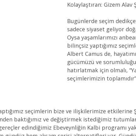
Kolaylaştıran: Gizem Alav 
Bugünlerde seçim dedikçe 
sadece siyaset geliyor doğa
Oysa yaşamlarımızı anbean 
bilinçsiz yaptığımız seçiml
Albert Camus de, hayatımı
gücümüzü ve sorumluluğ
hatırlatmak için olmalı, “
seçimlerimizin toplamıdır
ptığımız seçimlerin bize ve ilişkilerimize etkilerine 
inden baktığımız ve değiştirmek istediğimiz tutumlar
gereçler edindiğimiz Ebeveynliğin Kalbi programı ya
m gündüz hem akşam serisi alternatifleri var. Gündü