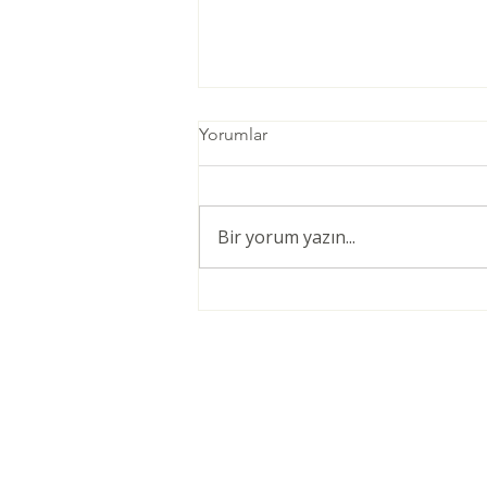
Yorumlar
Bir yorum yazın...
Öğretmenler için Şiddetsiz
İletişim Giriş Eğitimi