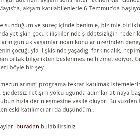
 Mayıs’ta, akşam katılabilenlerle 6 Temmuz’da başlıyo
fle sunduğum ve süreç içinde benimle, bizimle birlik
a yetişkin-çocuk ilişkilerinde şiddetsizliğin neden’le
mcıların günlük yaşamlarından konular üzerinden dene
enin çocuğuyla ilişkisinde yaşadığı farkındalık, hepim
nan ortak bilgelikten beslenmesine hizmet ediyor. G
eti böyle bir şey…
 “mezunlarının” programa tekrar katılmak istemeleri
iddetsiz İletişim yolculuğunda adımlar atmaya baş
rubun hızla derinleşmesine vesile oluyor. Bu yüzden 
rken eski katılımcıları da düşündüm…
ayları 
buradan
 bulabilirsiniz.