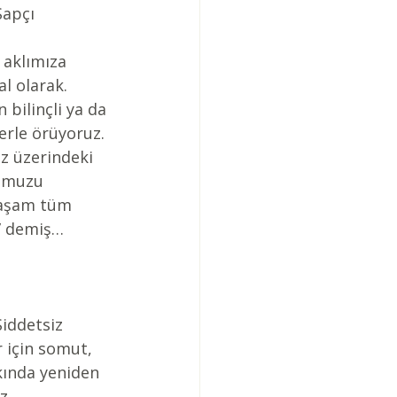
Şapçı 
aklımıza 
l olarak. 
bilinçli ya da 
erle örüyoruz. 
z üzerindeki 
umuzu 
Yaşam tüm 
” demiş…
Şiddetsiz 
 için somut, 
kında yeniden 
z 