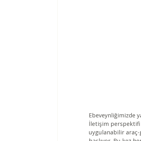
Ebeveynliğimizde ya
İletişim perspektif
uygulanabilir araç-
başlıyor. Bu kez he